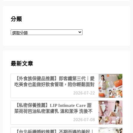
分類
分
類
最新文章
【外食族保健品推薦】即客纖第三代｜愛
吃美食也能做好飲食管理，陪你輕鬆面對
聚餐日常！
2026-07-22
【私密保養推薦】LIP Intimate Care 甜
菜荷荷芭油私密潔膚乳 溫和潔淨 洗後不
乾澀 不起泡反而更舒服！
2026-07-08
【台北板橋婚紗推薦】不期而遇的美好｜