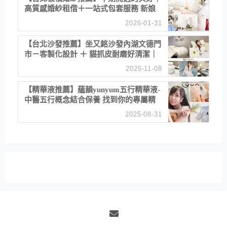
高質感婚紗租借＋一站式包套服務 新娘
備婚省心首選！
2026-01-31
【台北沙發推薦】坐又銘沙發內湖文德門
市－客製化設計 ＋ 貓抓皮耐磨好清潔｜
直營直銷、價格透明 高CP值打造夢想
2025-11-08
居家風格
【精華液推薦】蘊韻yunyum五行精華液-
中醫五行概念結合保養 找到你的專屬精
華！ 水㊀土㊀就選「潤・賦精華」維持
2025-08-31
肌膚剛剛好的平衡
Email