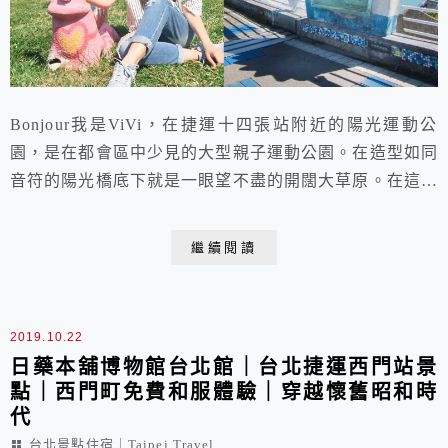
Bonjour我是ViVi，在捷運十四張站附近的陽光運動公
園，是在都會區中少見的大型親子運動公園。在造型如同
音符的陽光橋底下就是一眼望不盡的開闊大草原。在這片
碧綠如茵的大草地上除了可以野餐、放風箏外，更設有兒
童遊憩區，沙灘排球場、自行車道、直排輪競速場等的大
繼續閱讀
型運動場地。不論是小孩、大人甚至是運動家，在這裡都
能找到適合自己的遊憩設施，是一處適合假日放電小孩，
享受運動樂趣的新北新店景點。
2019.10.22
日藥本舖博物館台北館｜台北捷運西門站景
點｜西門町免費和服體驗｜穿越懷舊昭和時
代
台北景點住宿｜Taipei Travel