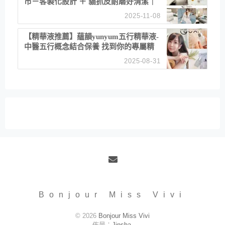
市－客製化設計 ＋ 貓抓皮耐磨好清潔｜
直營直銷、價格透明 高CP值打造夢想
2025-11-08
居家風格
【精華液推薦】蘊韻yunyum五行精華液-
中醫五行概念結合保養 找到你的專屬精
華！ 水㊀土㊀就選「潤・賦精華」維持
2025-08-31
肌膚剛剛好的平衡
Email
Bonjour Miss Vivi
© 2026
Bonjour Miss Vivi
佈景：
Jinsha
.