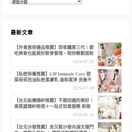
分
類
最新文章
【外食族保健品推薦】即客纖第三代｜愛
吃美食也能做好飲食管理，陪你輕鬆面對
聚餐日常！
2026-07-22
【私密保養推薦】LIP Intimate Care 甜
菜荷荷芭油私密潔膚乳 溫和潔淨 洗後不
乾澀 不起泡反而更舒服！
2026-07-08
【台北板橋婚紗推薦】不期而遇的美好｜
高質感婚紗租借＋一站式包套服務 新娘
備婚省心首選！
2026-01-31
【台北沙發推薦】坐又銘沙發內湖文德門