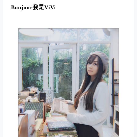
Bonjour我是ViVi