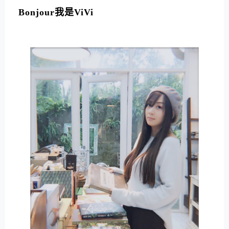
Bonjour我是ViVi