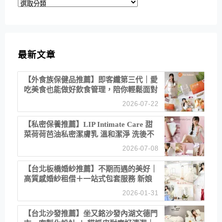
分
類
最新文章
【外食族保健品推薦】即客纖第三代｜愛
吃美食也能做好飲食管理，陪你輕鬆面對
聚餐日常！
2026-07-22
【私密保養推薦】LIP Intimate Care 甜
菜荷荷芭油私密潔膚乳 溫和潔淨 洗後不
乾澀 不起泡反而更舒服！
2026-07-08
【台北板橋婚紗推薦】不期而遇的美好｜
高質感婚紗租借＋一站式包套服務 新娘
備婚省心首選！
2026-01-31
【台北沙發推薦】坐又銘沙發內湖文德門