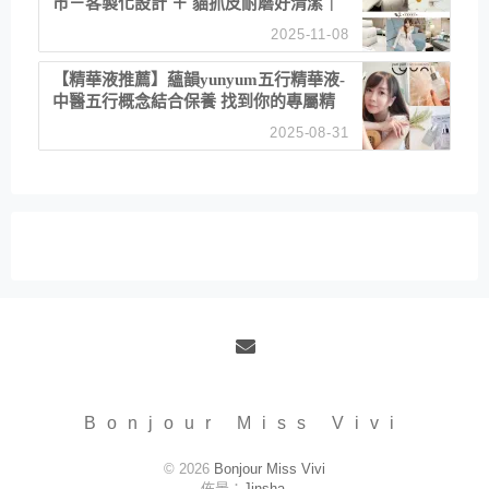
市－客製化設計 ＋ 貓抓皮耐磨好清潔｜
直營直銷、價格透明 高CP值打造夢想
2025-11-08
居家風格
【精華液推薦】蘊韻yunyum五行精華液-
中醫五行概念結合保養 找到你的專屬精
華！ 水㊀土㊀就選「潤・賦精華」維持
2025-08-31
肌膚剛剛好的平衡
Email
Bonjour Miss Vivi
© 2026
Bonjour Miss Vivi
佈景：
Jinsha
.