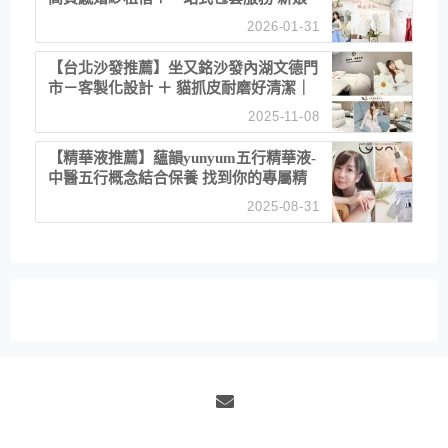
備婚省心首選！
2026-01-31
【台北沙發推薦】坐又銘沙發內湖文德門
市－客製化設計 ＋ 貓抓皮耐磨好清潔｜
直營直銷、價格透明 高CP值打造夢想
2025-11-08
居家風格
【精華液推薦】蘊韻yunyum五行精華液-
中醫五行概念結合保養 找到你的專屬精
華！ 水㊀土㊀就選「潤・賦精華」維持
2025-08-31
肌膚剛剛好的平衡
Email