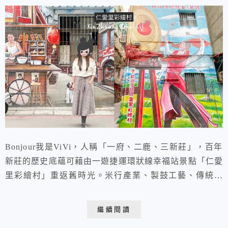
Bonjour我是ViVi，人稱「一府、二鹿、三新莊」，百年
新莊的歷史底蘊可藉由一遊捷運環狀線幸福站景點「仁愛
里彩繪村」重返舊時光。米行產業、製鼓工藝、傳統市
集、農家文化，透過國寶級藝術家紀雲煙的巧手，讓仁愛
里彩繪村正一幕幕地上映著老新莊的傳奇故事。不僅女孩
繼續閱讀
們的美拍背板，還能透過畫作認識新莊的歷史發展、人文