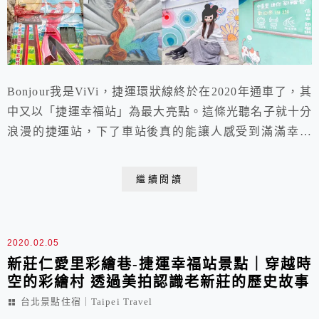
Bonjour我是ViVi，捷運環狀線終於在2020年通車了，其
中又以「捷運幸福站」為最大亮點。這條光聽名子就十分
浪漫的捷運站，下了車站後真的能讓人感受到滿滿幸福
呢!短短一公里處就集結了三座彩色景點的捷運幸福站，
不論是「仁愛里彩繪巷」、「中泰里迷你彩繪巷」或是
繼續閱讀
「中港大排」，都是能讓情侶、親子享受美拍樂趣的新莊
景點。當然最後還要以鮮美沙茶湯頭與尚青海鮮的「二月
牌沙茶爐」來溫暖你的心你的胃。現在就趕快...
2020.02.05
新莊仁愛里彩繪巷-捷運幸福站景點｜穿越時
空的彩繪村 透過美拍認識老新莊的歷史故事
台北景點住宿｜Taipei Travel