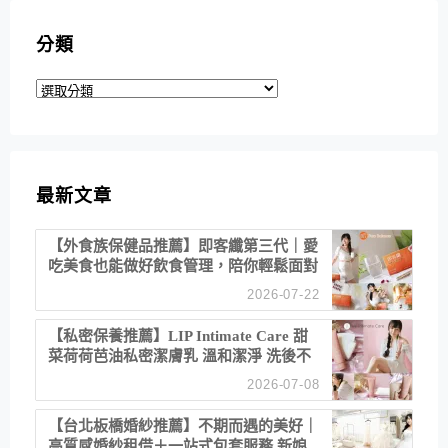
分類
分
類
最新文章
【外食族保健品推薦】即客纖第三代｜愛
吃美食也能做好飲食管理，陪你輕鬆面對
聚餐日常！
2026-07-22
【私密保養推薦】LIP Intimate Care 甜
菜荷荷芭油私密潔膚乳 溫和潔淨 洗後不
乾澀 不起泡反而更舒服！
2026-07-08
【台北板橋婚紗推薦】不期而遇的美好｜
高質感婚紗租借＋一站式包套服務 新娘