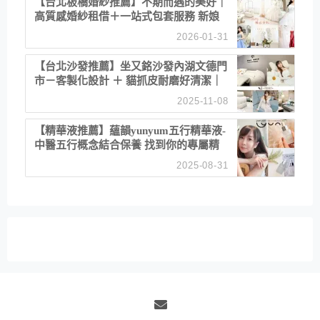
【台北板橋婚紗推薦】不期而遇的美好｜
高質感婚紗租借＋一站式包套服務 新娘
備婚省心首選！
2026-01-31
【台北沙發推薦】坐又銘沙發內湖文德門
市－客製化設計 ＋ 貓抓皮耐磨好清潔｜
直營直銷、價格透明 高CP值打造夢想
2025-11-08
居家風格
【精華液推薦】蘊韻yunyum五行精華液-
中醫五行概念結合保養 找到你的專屬精
華！ 水㊀土㊀就選「潤・賦精華」維持
2025-08-31
肌膚剛剛好的平衡
Email