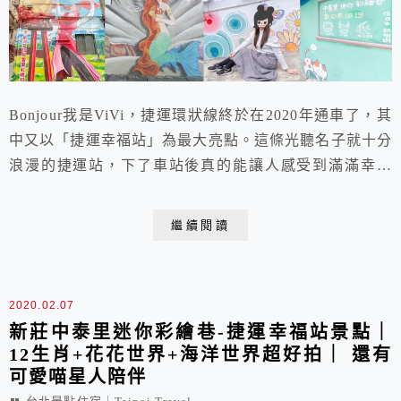
Bonjour我是ViVi，捷運環狀線終於在2020年通車了，其
中又以「捷運幸福站」為最大亮點。這條光聽名子就十分
浪漫的捷運站，下了車站後真的能讓人感受到滿滿幸福
呢!短短一公里處就集結了三座彩色景點的捷運幸福站，
不論是「仁愛里彩繪巷」、「中泰里迷你彩繪巷」或是
繼續閱讀
「中港大排」，都是能讓情侶、親子享受美拍樂趣的新莊
景點。當然最後還要以鮮美沙茶湯頭與尚青海鮮的「二月
牌沙茶爐」來溫暖你的心你的胃。現在就趕快...
2020.02.07
新莊中泰里迷你彩繪巷-捷運幸福站景點｜
12生肖+花花世界+海洋世界超好拍｜ 還有
可愛喵星人陪伴