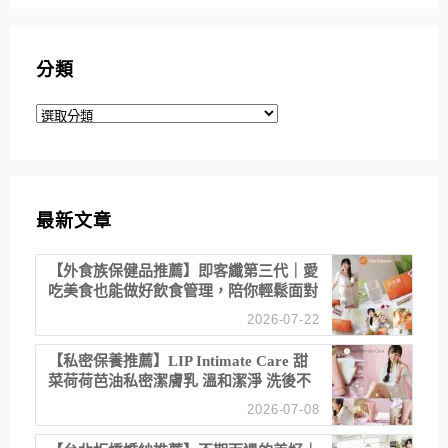
分類
分
類
最新文章
【外食族保健品推薦】即客纖第三代｜愛
吃美食也能做好飲食管理，陪你輕鬆面對
聚餐日常！
2026-07-22
【私密保養推薦】LIP Intimate Care 甜
菜荷荷芭油私密潔膚乳 溫和潔淨 洗後不
乾澀 不起泡反而更舒服！
2026-07-08