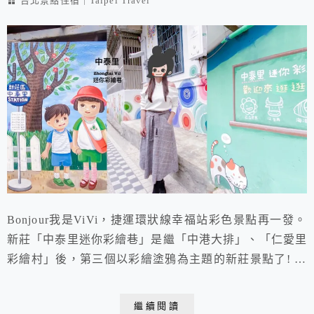
台北景點住宿｜Taipei Travel
Bonjour我是ViVi，捷運環狀線幸福站彩色景點再一發。
新莊「中泰里迷你彩繪巷」是繼「中港大排」、「仁愛里
彩繪村」後，第三個以彩繪塗鴉為主題的新莊景點了! 與
仁愛里彩繪村的懷舊復古有著截然不同的風格，中泰里迷
你彩繪巷以與人最親近的「12生肖」、「花花世界」、
繼續閱讀