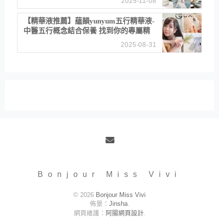
2025-11-08
居家風格
【精華液推薦】蘊韻yunyum五行精華液-
中醫五行概念結合保養 找到你的專屬精
華！ 水㊀土㊀就選「潤・賦精華」維持
2025-08-31
肌膚剛剛好的平衡
Email
Bonjour Miss Vivi
© 2026
Bonjour Miss Vivi
佈景：
Jinsha
.
網頁維護：
阿腸網頁設計
.