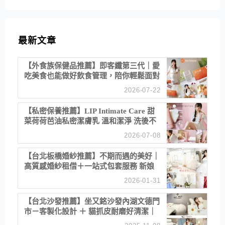
最新文章
【外食族保健品推薦】即客纖第三代｜愛
吃美食也能做好飲食管理，陪你輕鬆面對
聚餐日常！
2026-07-22
【私密保養推薦】LIP Intimate Care 甜
菜荷荷芭油私密潔膚乳 溫和潔淨 洗後不
乾澀 不起泡反而更舒服！
2026-07-08
【台北板橋婚紗推薦】不期而遇的美好｜
高質感婚紗租借＋一站式包套服務 新娘
備婚省心首選！
2026-01-31
【台北沙發推薦】坐又銘沙發內湖文德門
市－客製化設計 ＋ 貓抓皮耐磨好清潔｜
直營直銷、價格透明 高CP值打造夢想