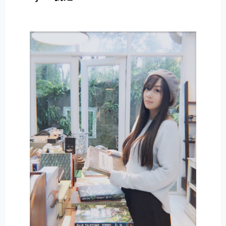
E
R
N
A
T
I
V
E
: