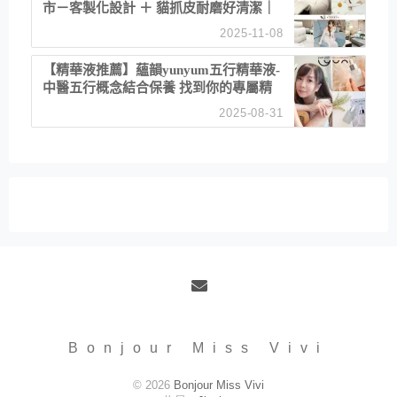
市－客製化設計 ＋ 貓抓皮耐磨好清潔｜
直營直銷、價格透明 高CP值打造夢想
2025-11-08
居家風格
【精華液推薦】蘊韻yunyum五行精華液-
中醫五行概念結合保養 找到你的專屬精
華！ 水㊀土㊀就選「潤・賦精華」維持
2025-08-31
肌膚剛剛好的平衡
Email
Bonjour Miss Vivi
© 2026
Bonjour Miss Vivi