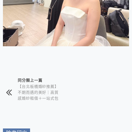
相連文章
同分類上一篇
【台北板橋婚紗推薦】
不期而遇的美好｜高質
感婚紗租借＋一站式包
套服務 新娘備婚省心
首選！