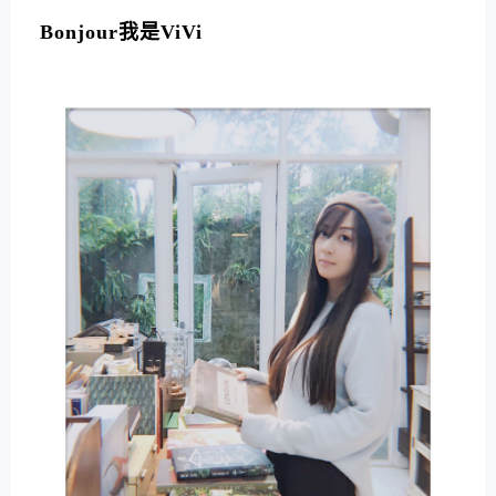
L
T
Bonjour我是ViVi
E
R
N
A
T
I
V
E
: