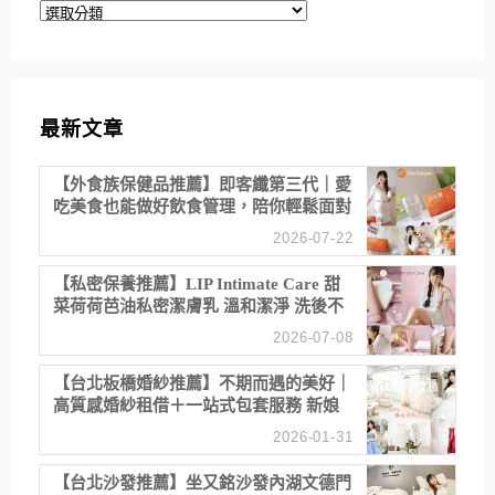
分
類
最新文章
【外食族保健品推薦】即客纖第三代｜愛
吃美食也能做好飲食管理，陪你輕鬆面對
聚餐日常！
2026-07-22
【私密保養推薦】LIP Intimate Care 甜
菜荷荷芭油私密潔膚乳 溫和潔淨 洗後不
乾澀 不起泡反而更舒服！
2026-07-08
【台北板橋婚紗推薦】不期而遇的美好｜
高質感婚紗租借＋一站式包套服務 新娘
備婚省心首選！
2026-01-31
【台北沙發推薦】坐又銘沙發內湖文德門