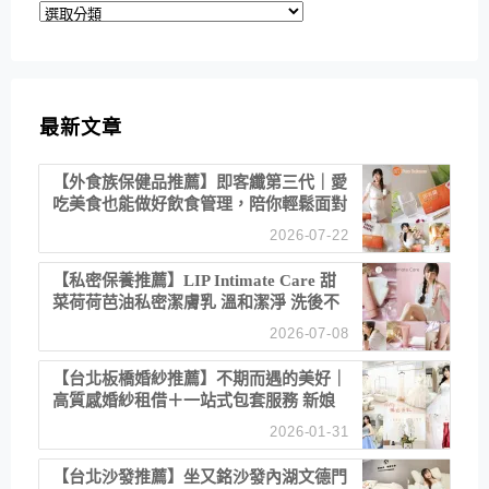
分
類
最新文章
【外食族保健品推薦】即客纖第三代｜愛
吃美食也能做好飲食管理，陪你輕鬆面對
聚餐日常！
2026-07-22
【私密保養推薦】LIP Intimate Care 甜
菜荷荷芭油私密潔膚乳 溫和潔淨 洗後不
乾澀 不起泡反而更舒服！
2026-07-08
【台北板橋婚紗推薦】不期而遇的美好｜
高質感婚紗租借＋一站式包套服務 新娘
備婚省心首選！
2026-01-31
【台北沙發推薦】坐又銘沙發內湖文德門