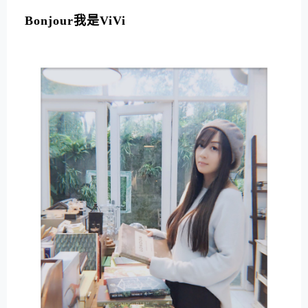
L
T
Bonjour我是ViVi
E
R
N
A
T
I
V
E
: