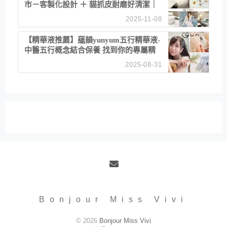
市－客製化設計 ＋ 貓抓皮耐磨好清潔｜
直營直銷、價格透明 高CP值打造夢想
2025-11-08
居家風格
【精華液推薦】蘊韻yunyum五行精華液-
中醫五行概念結合保養 找到你的專屬精
華！ 水㊀土㊀就選「潤・賦精華」維持
2025-08-31
肌膚剛剛好的平衡
Email
Bonjour Miss Vivi
© 2026
Bonjour Miss Vivi