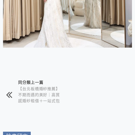
相連文章
同分類上一篇
【台北板橋婚紗推薦】
不期而遇的美好｜高質
感婚紗租借＋一站式包
套服務 新娘備婚省心
首選！