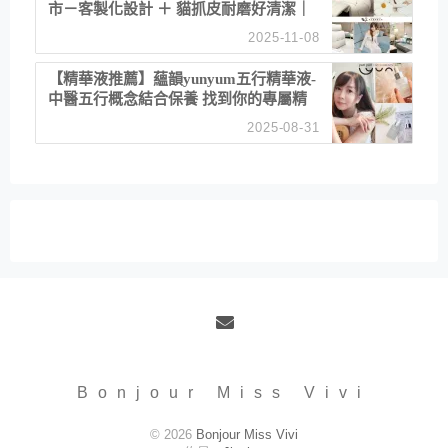
市－客製化設計 ＋ 貓抓皮耐磨好清潔｜
直營直銷、價格透明 高CP值打造夢想
2025-11-08
居家風格
【精華液推薦】蘊韻yunyum五行精華液-
中醫五行概念結合保養 找到你的專屬精
華！ 水㊀土㊀就選「潤・賦精華」維持
2025-08-31
肌膚剛剛好的平衡
Email
Bonjour Miss Vivi
© 2026
Bonjour Miss Vivi