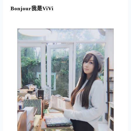
L
T
Bonjour我是ViVi
E
R
N
A
T
I
V
E
: