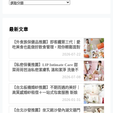
分
類
最新文章
【外食族保健品推薦】即客纖第三代｜愛
吃美食也能做好飲食管理，陪你輕鬆面對
聚餐日常！
2026-07-22
【私密保養推薦】LIP Intimate Care 甜
菜荷荷芭油私密潔膚乳 溫和潔淨 洗後不
乾澀 不起泡反而更舒服！
2026-07-08
【台北板橋婚紗推薦】不期而遇的美好｜
高質感婚紗租借＋一站式包套服務 新娘
備婚省心首選！
2026-01-31
【台北沙發推薦】坐又銘沙發內湖文德門