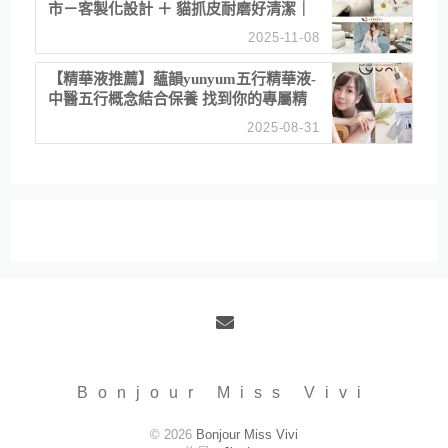
市－客製化設計 ＋ 貓抓皮耐磨好清潔｜
直營直銷、價格透明 高CP值打造夢想
2025-11-08
居家風格
【精華液推薦】蘊韻yunyum五行精華液-
中醫五行概念結合保養 找到你的專屬精
華！ 水㊀土㊀就選「潤・賦精華」維持
2025-08-31
肌膚剛剛好的平衡
Email
Bonjour Miss Vivi
© 2026
Bonjour Miss Vivi