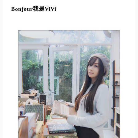
L
T
Bonjour我是ViVi
E
R
N
A
T
I
V
E
: