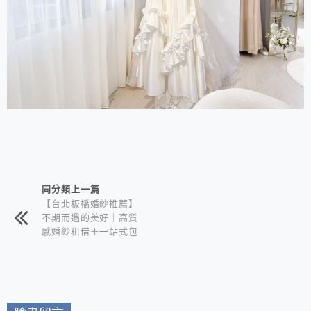
相連文章
同分類上一篇
【台北板橋婚紗推薦】
不期而遇的美好｜高質
感婚紗租借＋一站式包
套服務 新娘備婚省心
首選！