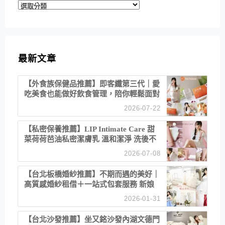
分
類
最新文章
【外食族保健品推薦】即客纖第三代｜愛
吃美食也能做好飲食管理，陪你輕鬆面對
聚餐日常！
2026-07-22
【私密保養推薦】LIP Intimate Care 甜
菜荷荷芭油私密潔膚乳 溫和潔淨 洗後不
乾澀 不起泡反而更舒服！
2026-07-08
【台北板橋婚紗推薦】不期而遇的美好｜
高質感婚紗租借＋一站式包套服務 新娘
備婚省心首選！
2026-01-31
【台北沙發推薦】坐又銘沙發內湖文德門