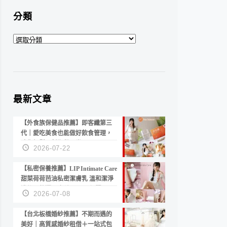
分類
分
類
最新文章
【外食族保健品推薦】即客纖第三
代｜愛吃美食也能做好飲食管理，
陪你輕鬆面對聚餐日常！
2026-07-22
【私密保養推薦】LIP Intimate Care
甜菜荷荷芭油私密潔膚乳 溫和潔淨
洗後不乾澀 不起泡反而更舒服！
2026-07-08
【台北板橋婚紗推薦】不期而遇的
美好｜高質感婚紗租借＋一站式包