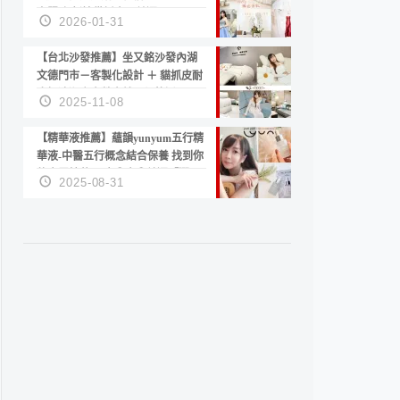
套服務 新娘備婚省心首選！
2026-01-31
【台北沙發推薦】坐又銘沙發內湖
文德門市－客製化設計 ＋ 貓抓皮耐
磨好清潔｜直營直銷、價格透明
2025-11-08
高CP值打造夢想居家風格
【精華液推薦】蘊韻yunyum五行精
華液-中醫五行概念結合保養 找到你
的專屬精華！ 水㊀土㊀就選「潤・
2025-08-31
賦精華」維持肌膚剛剛好的平衡