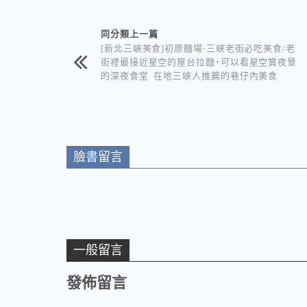
相連文章
同分類上一篇
[新北三峽美食]初原麵場-三峽老街必吃美食/老
街裡最接近星空的屋台拉麵+可以看星空賞夜景
的深夜食堂 在地三峽人推薦的巷仔內美食
臉書留言
一般留言
發佈留言