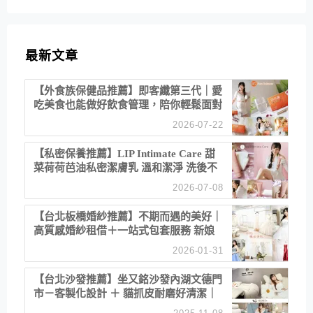
最新文章
【外食族保健品推薦】即客纖第三代｜愛
吃美食也能做好飲食管理，陪你輕鬆面對
聚餐日常！
2026-07-22
【私密保養推薦】LIP Intimate Care 甜
菜荷荷芭油私密潔膚乳 溫和潔淨 洗後不
乾澀 不起泡反而更舒服！
2026-07-08
【台北板橋婚紗推薦】不期而遇的美好｜
高質感婚紗租借＋一站式包套服務 新娘
備婚省心首選！
2026-01-31
【台北沙發推薦】坐又銘沙發內湖文德門
市－客製化設計 ＋ 貓抓皮耐磨好清潔｜
直營直銷、價格透明 高CP值打造夢想