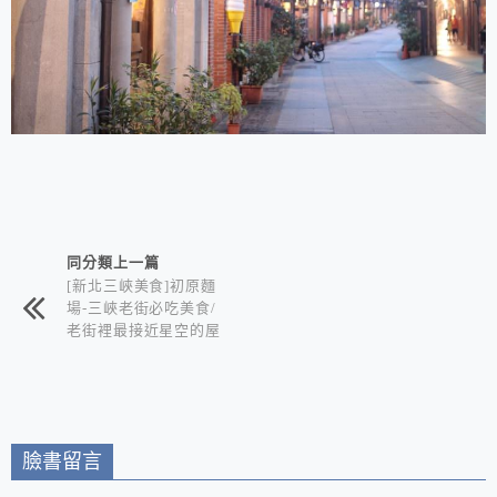
相連文章
同分類上一篇
[新北三峽美食]初原麵
場-三峽老街必吃美食/
老街裡最接近星空的屋
台拉麵+可以看星空賞
夜景的深夜食堂 在地
三峽人推薦的巷仔內美
食
臉書留言