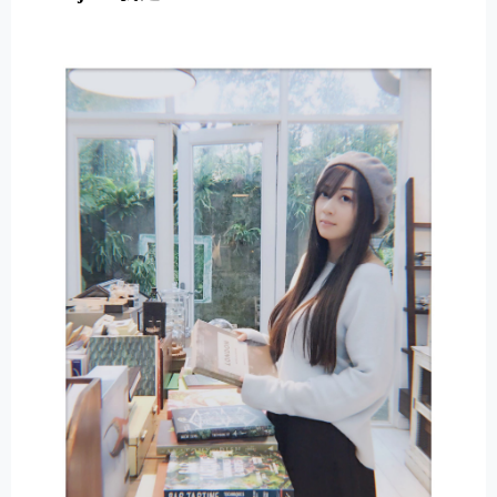
E
R
N
A
T
I
V
E
: