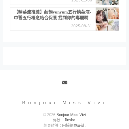
2025-11-08
居家風格
【精華液推薦】蘊韻yunyum五行精華液-
中醫五行概念結合保養 找到你的專屬精
華！ 水㊀土㊀就選「潤・賦精華」維持
2025-08-31
肌膚剛剛好的平衡
Email
Bonjour Miss Vivi
© 2026
Bonjour Miss Vivi
佈景：
Jinsha
.
網頁維護：
阿腸網頁設計
.