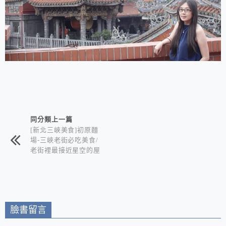
相連文章
同分類上一篇
[新北三峽美食]初原麵
場-三峽老街必吃美食/
老街裡最接近星空的屋
台拉麵+可以看星空賞
夜景的深夜食堂 在地
三峽人推薦的巷仔內美
食
臉書留言