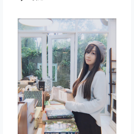
E
R
N
A
T
I
V
E
: