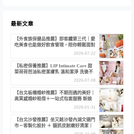
最新文章
【外食族保健品推薦】即客纖第三代｜愛
吃美食也能做好飲食管理，陪你輕鬆面對
聚餐日常！
2026-07-22
【私密保養推薦】LIP Intimate Care 甜
菜荷荷芭油私密潔膚乳 溫和潔淨 洗後不
乾澀 不起泡反而更舒服！
2026-07-08
【台北板橋婚紗推薦】不期而遇的美好｜
高質感婚紗租借＋一站式包套服務 新娘
備婚省心首選！
2026-01-31
【台北沙發推薦】坐又銘沙發內湖文德門
市－客製化設計 ＋ 貓抓皮耐磨好清潔｜
直營直銷、價格透明 高CP值打造夢想