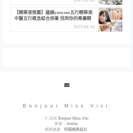
2025-11-08
居家風格
【精華液推薦】蘊韻yunyum五行精華液-
中醫五行概念結合保養 找到你的專屬精
華！ 水㊀土㊀就選「潤・賦精華」維持
2025-08-31
肌膚剛剛好的平衡
Email
Bonjour Miss Vivi
© 2026
Bonjour Miss Vivi
佈景：
Jinsha
.
網頁維護：
阿腸網頁設計
.