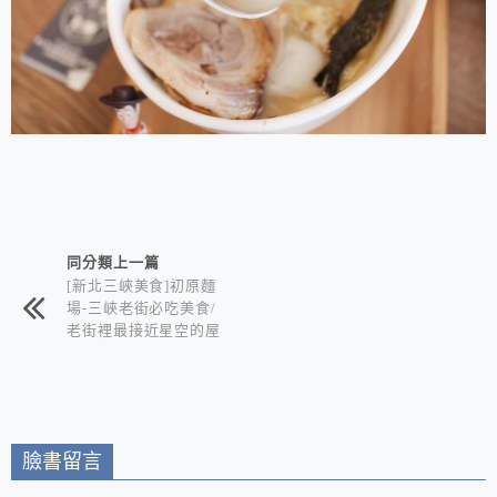
相連文章
同分類上一篇
[新北三峽美食]初原麵
場-三峽老街必吃美食/
老街裡最接近星空的屋
台拉麵+可以看星空賞
夜景的深夜食堂 在地
三峽人推薦的巷仔內美
食
臉書留言