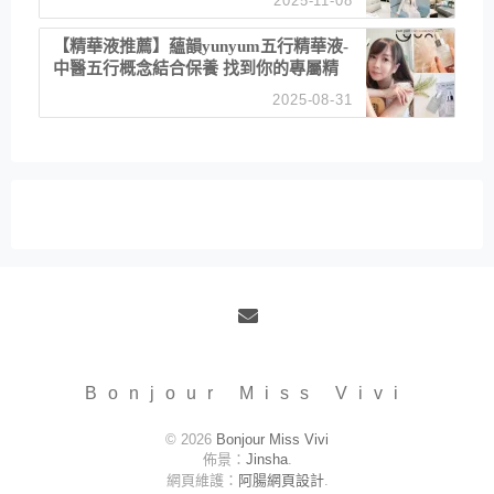
2025-11-08
居家風格
【精華液推薦】蘊韻yunyum五行精華液-
中醫五行概念結合保養 找到你的專屬精
華！ 水㊀土㊀就選「潤・賦精華」維持
2025-08-31
肌膚剛剛好的平衡
Email
Bonjour Miss Vivi
© 2026
Bonjour Miss Vivi
佈景：
Jinsha
.
網頁維護：
阿腸網頁設計
.