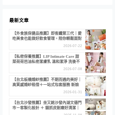
最新文章
【外食族保健品推薦】即客纖第三代｜愛
吃美食也能做好飲食管理，陪你輕鬆面對
聚餐日常！
2026-07-22
【私密保養推薦】LIP Intimate Care 甜
菜荷荷芭油私密潔膚乳 溫和潔淨 洗後不
乾澀 不起泡反而更舒服！
2026-07-08
【台北板橋婚紗推薦】不期而遇的美好｜
高質感婚紗租借＋一站式包套服務 新娘
備婚省心首選！
2026-01-31
【台北沙發推薦】坐又銘沙發內湖文德門
市－客製化設計 ＋ 貓抓皮耐磨好清潔｜
直營直銷、價格透明 高CP值打造夢想