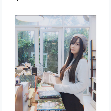
E
R
N
A
T
I
V
E
: