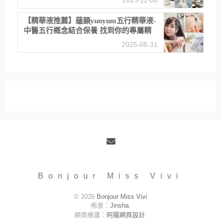
2025-11-08
居家風格
【精華液推薦】蘊韻yunyum五行精華液-
中醫五行概念結合保養 找到你的專屬精
華！ 水㊀土㊀就選「潤・賦精華」維持
2025-08-31
肌膚剛剛好的平衡
Email
Bonjour Miss Vivi
© 2026
Bonjour Miss Vivi
佈景：
Jinsha
.
網頁維護：
阿腸網頁設計
.