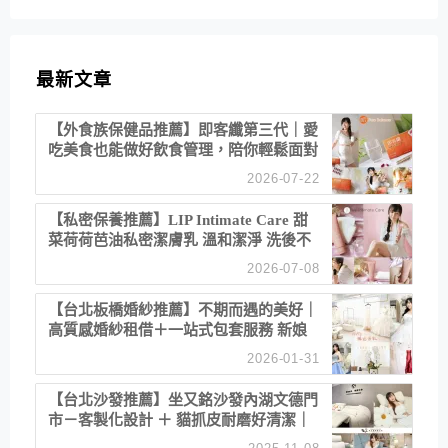
最新文章
【外食族保健品推薦】即客纖第三代｜愛
吃美食也能做好飲食管理，陪你輕鬆面對
聚餐日常！
2026-07-22
【私密保養推薦】LIP Intimate Care 甜
菜荷荷芭油私密潔膚乳 溫和潔淨 洗後不
乾澀 不起泡反而更舒服！
2026-07-08
【台北板橋婚紗推薦】不期而遇的美好｜
高質感婚紗租借＋一站式包套服務 新娘
備婚省心首選！
2026-01-31
【台北沙發推薦】坐又銘沙發內湖文德門
市－客製化設計 ＋ 貓抓皮耐磨好清潔｜
直營直銷、價格透明 高CP值打造夢想