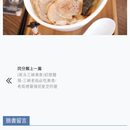
相連文章
同分類上一篇
[新北三峽美食]初原麵
場-三峽老街必吃美食/
老街裡最接近星空的屋
台拉麵+可以看星空賞
夜景的深夜食堂 在地
三峽人推薦的巷仔內美
食
臉書留言