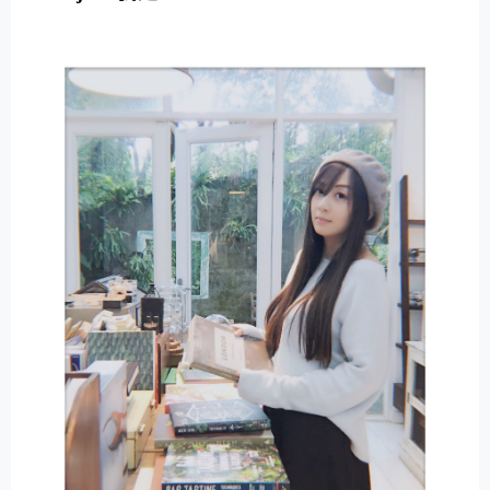
E
R
N
A
T
I
V
E
: