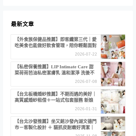
最新文章
【外食族保健品推薦】即客纖第三代｜愛
吃美食也能做好飲食管理，陪你輕鬆面對
聚餐日常！
2026-07-22
【私密保養推薦】LIP Intimate Care 甜
菜荷荷芭油私密潔膚乳 溫和潔淨 洗後不
乾澀 不起泡反而更舒服！
2026-07-08
【台北板橋婚紗推薦】不期而遇的美好｜
高質感婚紗租借＋一站式包套服務 新娘
備婚省心首選！
2026-01-31
【台北沙發推薦】坐又銘沙發內湖文德門
市－客製化設計 ＋ 貓抓皮耐磨好清潔｜
直營直銷、價格透明 高CP值打造夢想