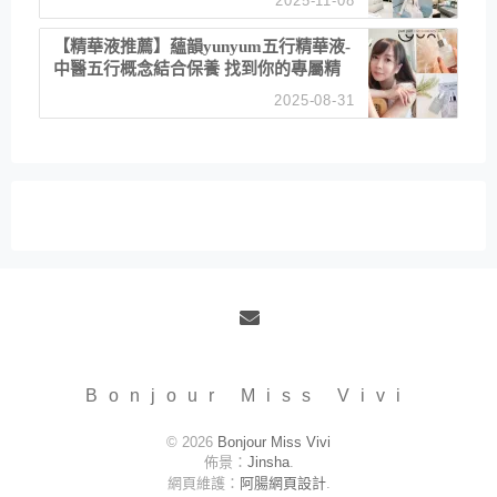
2025-11-08
居家風格
【精華液推薦】蘊韻yunyum五行精華液-
中醫五行概念結合保養 找到你的專屬精
華！ 水㊀土㊀就選「潤・賦精華」維持
2025-08-31
肌膚剛剛好的平衡
Email
Bonjour Miss Vivi
© 2026
Bonjour Miss Vivi
佈景：
Jinsha
.
網頁維護：
阿腸網頁設計
.