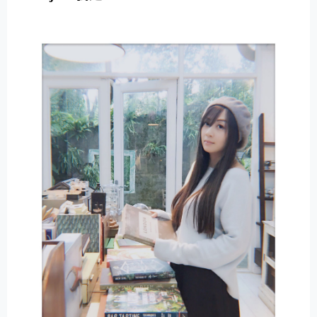
E
R
N
A
T
I
V
E
: