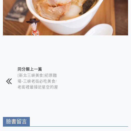
相連文章
同分類上一篇
[新北三峽美食]初原麵
場-三峽老街必吃美食/
老街裡最接近星空的屋
台拉麵+可以看星空賞
夜景的深夜食堂 在地
三峽人推薦的巷仔內美
食
臉書留言