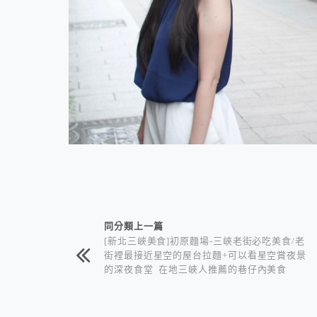
相連文章
同分類上一篇
[新北三峽美食]初原麵場-三峽老街必吃美食/老
街裡最接近星空的屋台拉麵+可以看星空賞夜景
的深夜食堂 在地三峽人推薦的巷仔內美食