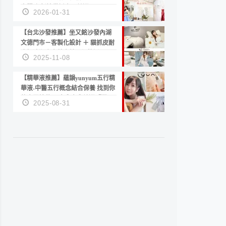
套服務 新娘備婚省心首選！
2026-01-31
【台北沙發推薦】坐又銘沙發內湖
文德門市－客製化設計 ＋ 貓抓皮耐
磨好清潔｜直營直銷、價格透明
2025-11-08
高CP值打造夢想居家風格
【精華液推薦】蘊韻yunyum五行精
華液-中醫五行概念結合保養 找到你
的專屬精華！ 水㊀土㊀就選「潤・
2025-08-31
賦精華」維持肌膚剛剛好的平衡