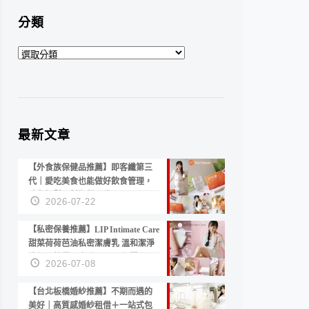
分類
分
類
最新文章
【外食族保健品推薦】即客纖第三
代｜愛吃美食也能做好飲食管理，
陪你輕鬆面對聚餐日常！
2026-07-22
【私密保養推薦】LIP Intimate Care
甜菜荷荷芭油私密潔膚乳 溫和潔淨
洗後不乾澀 不起泡反而更舒服！
2026-07-08
【台北板橋婚紗推薦】不期而遇的
美好｜高質感婚紗租借＋一站式包