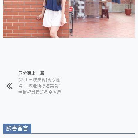
相連文章
同分類上一篇
[新北三峽美食]初原麵
場-三峽老街必吃美食/
老街裡最接近星空的屋
台拉麵+可以看星空賞
夜景的深夜食堂 在地
三峽人推薦的巷仔內美
食
臉書留言