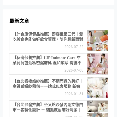
最新文章
【外食族保健品推薦】即客纖第三代｜愛
吃美食也能做好飲食管理，陪你輕鬆面對
聚餐日常！
2026-07-22
【私密保養推薦】LIP Intimate Care 甜
菜荷荷芭油私密潔膚乳 溫和潔淨 洗後不
乾澀 不起泡反而更舒服！
2026-07-08
【台北板橋婚紗推薦】不期而遇的美好｜
高質感婚紗租借＋一站式包套服務 新娘
備婚省心首選！
2026-01-31
【台北沙發推薦】坐又銘沙發內湖文德門
市－客製化設計 ＋ 貓抓皮耐磨好清潔｜
直營直銷、價格透明 高CP值打造夢想