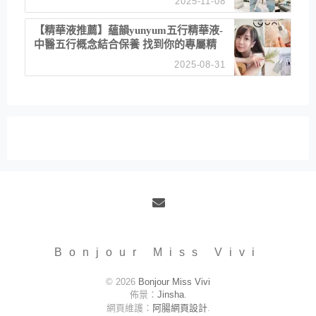
2025-11-08
居家風格
【精華液推薦】蘊韻yunyum五行精華液-
中醫五行概念結合保養 找到你的專屬精
華！ 水㊀土㊀就選「潤・賦精華」維持
2025-08-31
肌膚剛剛好的平衡
Email
Bonjour Miss Vivi
© 2026
Bonjour Miss Vivi
佈景：
Jinsha
.
網頁維護：
阿腸網頁設計
.