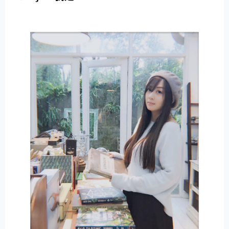
E
R
N
A
T
I
V
E
: