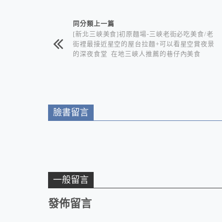
相連文章
同分類上一篇
[新北三峽美食]初原麵場-三峽老街必吃美食/老
街裡最接近星空的屋台拉麵+可以看星空賞夜景
的深夜食堂 在地三峽人推薦的巷仔內美食
臉書留言
一般留言
發佈留言