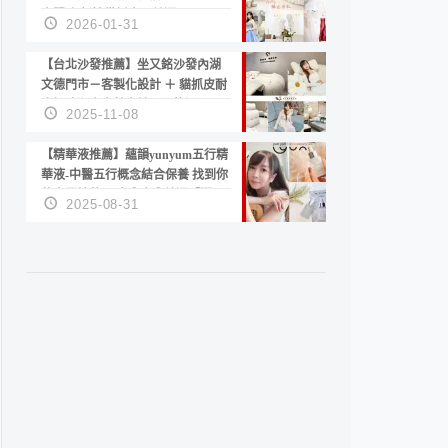
套服務 新娘備婚省心首選！
2026-01-31
【台北沙發推薦】坐又銘沙發內湖
文德門市－客製化設計 ＋ 貓抓皮耐
磨好清潔｜直營直銷、價格透明
2025-11-08
高CP值打造夢想居家風格
【精華液推薦】蘊韻yunyum五行精
華液-中醫五行概念結合保養 找到你
的專屬精華！ 水㊀土㊀就選「潤・
2025-08-31
賦精華」維持肌膚剛剛好的平衡