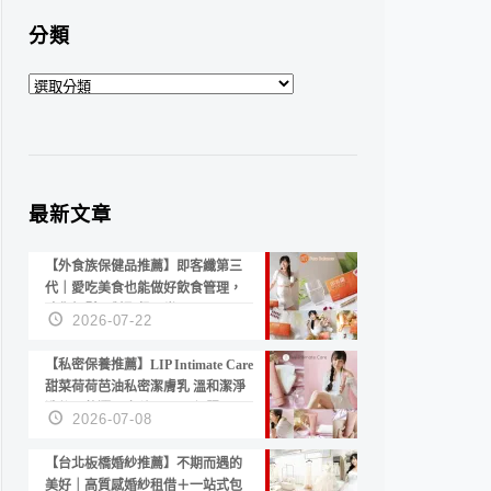
分類
分
類
最新文章
【外食族保健品推薦】即客纖第三
代｜愛吃美食也能做好飲食管理，
陪你輕鬆面對聚餐日常！
2026-07-22
【私密保養推薦】LIP Intimate Care
甜菜荷荷芭油私密潔膚乳 溫和潔淨
洗後不乾澀 不起泡反而更舒服！
2026-07-08
【台北板橋婚紗推薦】不期而遇的
美好｜高質感婚紗租借＋一站式包