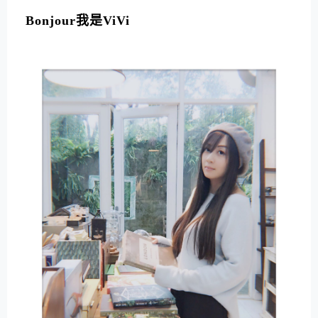
L
T
Bonjour我是ViVi
E
R
N
A
T
I
V
E
: