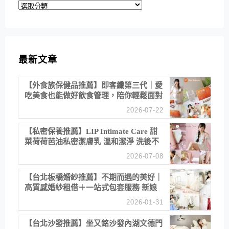
分
類
最新文章
【外食族保健品推薦】即客纖第三代｜愛
吃美食也能做好飲食管理，陪你輕鬆面對
聚餐日常！
2026-07-22
【私密保養推薦】LIP Intimate Care 甜
菜荷荷芭油私密潔膚乳 溫和潔淨 洗後不
乾澀 不起泡反而更舒服！
2026-07-08
【台北板橋婚紗推薦】不期而遇的美好｜
高質感婚紗租借＋一站式包套服務 新娘
備婚省心首選！
2026-01-31
【台北沙發推薦】坐又銘沙發內湖文德門