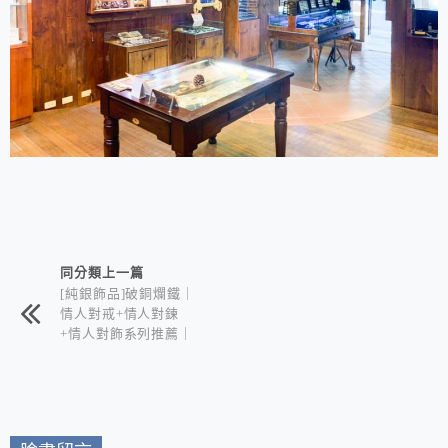
相連文章
同分類上一篇
[純銀飾品]破銅爛鐵｜
情人對戒+情人對鍊
+情人對飾系列推薦｜
獨具原創風格純銀飾品
專賣店