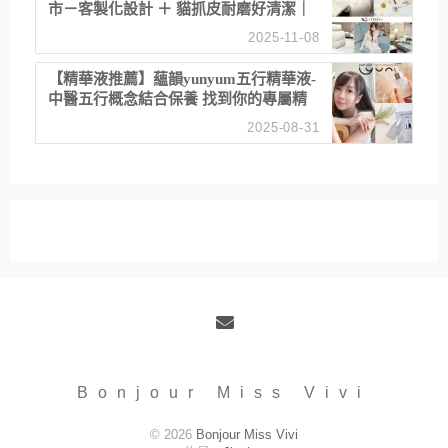
市－客製化設計 ＋ 貓抓皮耐磨好清潔｜
直營直銷、價格透明 高CP值打造夢想
2025-11-08
居家風格
【精華液推薦】蘊韻yunyum五行精華液-
中醫五行概念結合保養 找到你的專屬精
華！ 水㊀土㊀就選「潤・賦精華」維持
2025-08-31
肌膚剛剛好的平衡
Email
Bonjour Miss Vivi
© 2026
Bonjour Miss Vivi