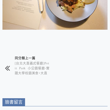
相連文章
同分類上一篇
[台北大直義式餐廳]Pet
it Park 小公園餐廳-實
踐大學校園美食+大直
西餐廳推薦/採用在地
小農作物+結合各國料
理手法 兼具獨特與美
味的良心餐廳
臉書留言