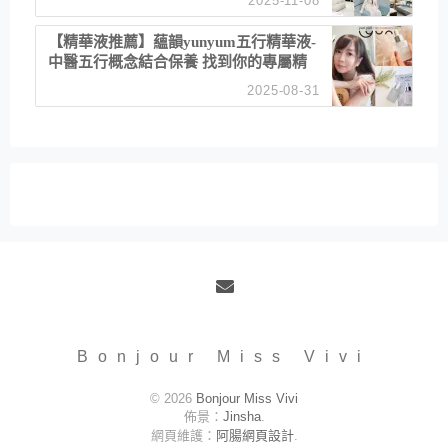
2025-11-08
居家風格
【精華液推薦】蘊韻yunyum五行精華液-
中醫五行概念結合保養 找到你的專屬精
華！ 水㊀土㊀就選「潤・賦精華」維持
2025-08-31
肌膚剛剛好的平衡
Email
Bonjour Miss Vivi
© 2026
Bonjour Miss Vivi
佈景：
Jinsha
.
網頁維護：
阿腸網頁設計
.