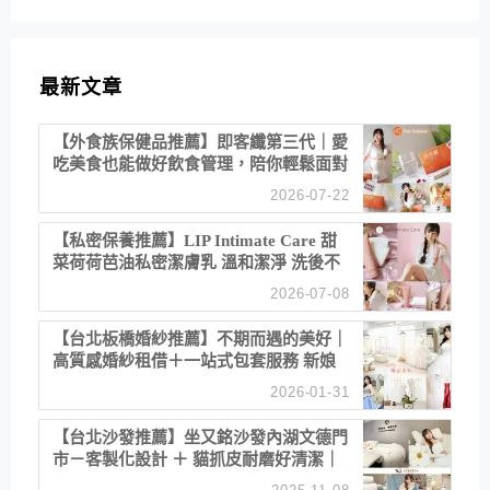
最新文章
【外食族保健品推薦】即客纖第三代｜愛
吃美食也能做好飲食管理，陪你輕鬆面對
聚餐日常！
2026-07-22
【私密保養推薦】LIP Intimate Care 甜
菜荷荷芭油私密潔膚乳 溫和潔淨 洗後不
乾澀 不起泡反而更舒服！
2026-07-08
【台北板橋婚紗推薦】不期而遇的美好｜
高質感婚紗租借＋一站式包套服務 新娘
備婚省心首選！
2026-01-31
【台北沙發推薦】坐又銘沙發內湖文德門
市－客製化設計 ＋ 貓抓皮耐磨好清潔｜
直營直銷、價格透明 高CP值打造夢想