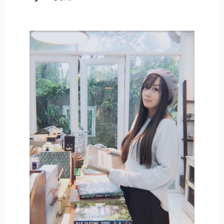
E
R
N
A
T
I
V
E
: