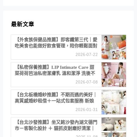
最新文章
【外食族保健品推薦】即客纖第三代｜愛
吃美食也能做好飲食管理，陪你輕鬆面對
聚餐日常！
2026-07-22
【私密保養推薦】LIP Intimate Care 甜
菜荷荷芭油私密潔膚乳 溫和潔淨 洗後不
乾澀 不起泡反而更舒服！
2026-07-08
【台北板橋婚紗推薦】不期而遇的美好｜
高質感婚紗租借＋一站式包套服務 新娘
備婚省心首選！
2026-01-31
【台北沙發推薦】坐又銘沙發內湖文德門
市－客製化設計 ＋ 貓抓皮耐磨好清潔｜
直營直銷、價格透明 高CP值打造夢想