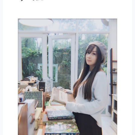
E
R
N
A
T
I
V
E
: