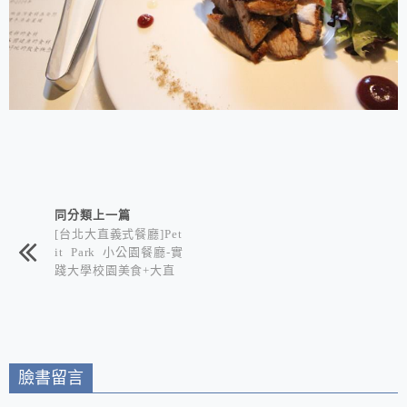
相連文章
同分類上一篇
[台北大直義式餐廳]Pet
it Park 小公園餐廳-實
踐大學校園美食+大直
西餐廳推薦/採用在地
小農作物+結合各國料
理手法 兼具獨特與美
味的良心餐廳
臉書留言