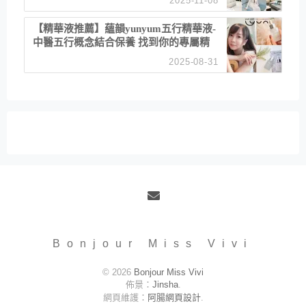
2025-11-08
居家風格
【精華液推薦】蘊韻yunyum五行精華液-
中醫五行概念結合保養 找到你的專屬精
華！ 水㊀土㊀就選「潤・賦精華」維持
2025-08-31
肌膚剛剛好的平衡
Email
Bonjour Miss Vivi
© 2026
Bonjour Miss Vivi
佈景：
Jinsha
.
網頁維護：
阿腸網頁設計
.