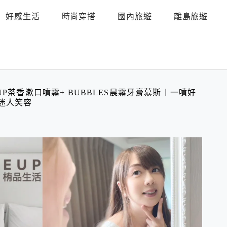
好感生活
時尚穿搭
國內旅遊
離島旅遊
UP茶香漱口噴霧+ BUBBLES晨霧牙膏慕斯︱一噴好
現迷人笑容