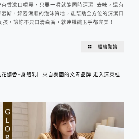
P茶香漱口噴霧，只要一噴就能同時清潔+去味，還有
牙膏慕斯，綿密滑順的泡沫質地，能幫助全方位的清潔口
女孩，讓妳不只口清齒香，就連纖纖玉手都完美！
繼續閱讀
竹。桂花擴香+身體乳︳來自泰國的文青品牌 走入清萊桂