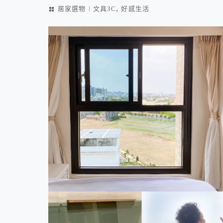
,
居家選物︱文具3C
好感生活