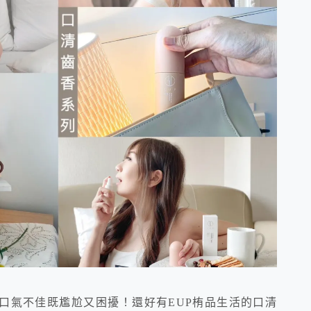
口氣不佳既尷尬又困擾！還好有EUP栯品生活的口清