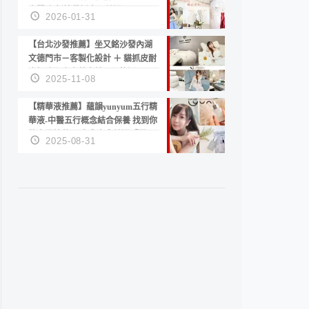
套服務 新娘備婚省心首選！
2026-01-31
【台北沙發推薦】坐又銘沙發內湖
文德門市－客製化設計 ＋ 貓抓皮耐
磨好清潔｜直營直銷、價格透明
2025-11-08
高CP值打造夢想居家風格
【精華液推薦】蘊韻yunyum五行精
華液-中醫五行概念結合保養 找到你
的專屬精華！ 水㊀土㊀就選「潤・
2025-08-31
賦精華」維持肌膚剛剛好的平衡