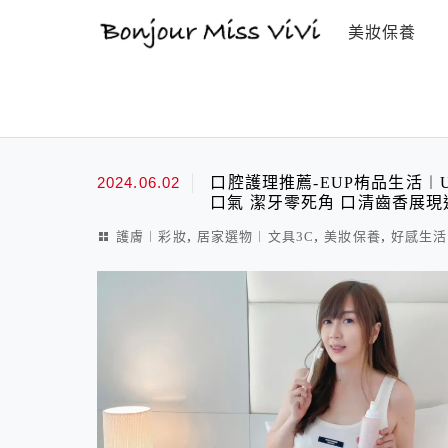
選單
美妝保養
最新文章
2024.06.02
口腔護理推薦-EUP栯品生活︱
口氣 潔牙零死角 口清齒香展
,
,
,
護膚︱彩妝
居家選物︱文具3C
美妝保養
好感生活