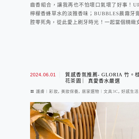
齒香組合，讓我再也不怕壞口氣壞了好事！U
檸檬香蜂草水的淡雅香味；BUBBLES晨霧
腔零死角，從此愛上刷牙時光！一起當個精緻
2024.06.01
質感香氛推薦- GLORIA 
花茶園 ︳真愛香水嚴選
,
,
,
護膚︱彩妝
美妝保養
居家選物︱文具3C
好感生活