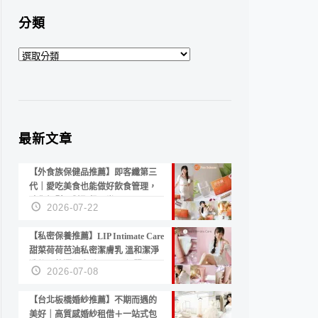
分類
分
類
最新文章
【外食族保健品推薦】即客纖第三
代｜愛吃美食也能做好飲食管理，
陪你輕鬆面對聚餐日常！
2026-07-22
【私密保養推薦】LIP Intimate Care
甜菜荷荷芭油私密潔膚乳 溫和潔淨
洗後不乾澀 不起泡反而更舒服！
2026-07-08
【台北板橋婚紗推薦】不期而遇的
美好｜高質感婚紗租借＋一站式包