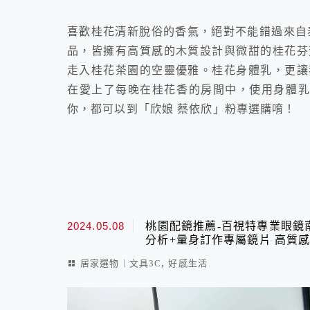
喜歡桂花清新脫俗的香氣，絕對不能錯過來自泰
品，皆擁有高質感的木質設計與微甜的桂花芬
走入桂花茶園的空靈優雅。桂花身體乳，更讓
在愛上了每晚在桂花香的房間中，使用身體乳溫
你，都可以到「欣娘 蔡依欣」粉專選購唷！
2024.05.08
桃園配鏡推薦-百視特專業眼鏡南
分析+量身訂作專屬鏡片 高質
,
居家選物︱文具3C
好感生活