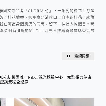
國文青品牌「GLORIA 竹」，一系列的桂花香芬產
芳。桂花擴香，選用泰北清萊山上自產的桂花，就像
我在呵護身體肌膚的同時，留下一抹迷人的體香。現
柔對待肌膚的Me Time時光。推薦喜歡質感香氛的
繼續閱讀
崁店 桃園唯一Nikon視光體驗中心︱完整視力健康
感配鏡流程全紀錄