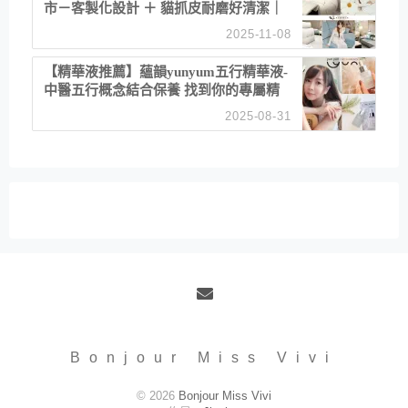
市－客製化設計 ＋ 貓抓皮耐磨好清潔｜
直營直銷、價格透明 高CP值打造夢想
2025-11-08
居家風格
【精華液推薦】蘊韻yunyum五行精華液-
中醫五行概念結合保養 找到你的專屬精
華！ 水㊀土㊀就選「潤・賦精華」維持
2025-08-31
肌膚剛剛好的平衡
Email
Bonjour Miss Vivi
© 2026
Bonjour Miss Vivi