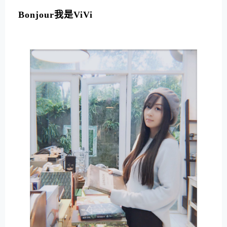
L
T
Bonjour我是ViVi
E
R
N
A
T
I
V
E
: