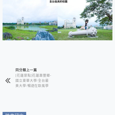
相連文章
同分類上一篇
[花蓮景點]花蓮壽豐鄉-
國立東華大學/全台最
美大學/暢遊在歐風學
院與湖光山色中的世外
桃源