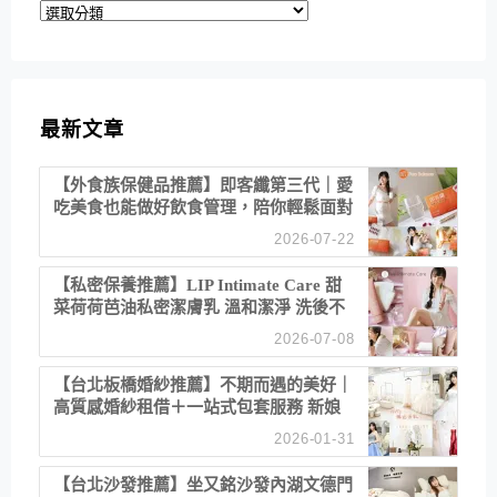
分
類
最新文章
【外食族保健品推薦】即客纖第三代｜愛
吃美食也能做好飲食管理，陪你輕鬆面對
聚餐日常！
2026-07-22
【私密保養推薦】LIP Intimate Care 甜
菜荷荷芭油私密潔膚乳 溫和潔淨 洗後不
乾澀 不起泡反而更舒服！
2026-07-08
【台北板橋婚紗推薦】不期而遇的美好｜
高質感婚紗租借＋一站式包套服務 新娘
備婚省心首選！
2026-01-31
【台北沙發推薦】坐又銘沙發內湖文德門