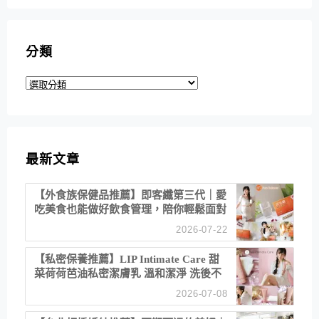
分類
分
類
最新文章
【外食族保健品推薦】即客纖第三代｜愛
吃美食也能做好飲食管理，陪你輕鬆面對
聚餐日常！
2026-07-22
【私密保養推薦】LIP Intimate Care 甜
菜荷荷芭油私密潔膚乳 溫和潔淨 洗後不
乾澀 不起泡反而更舒服！
2026-07-08