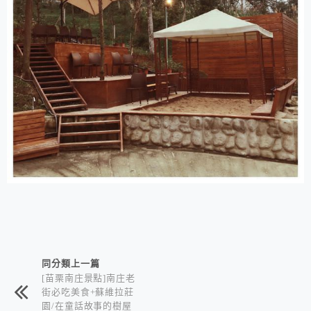
相連文章
同分類上一篇
[苗栗南庄景點]南庄老
街必吃美食+蘇維拉莊
園/在童話故事的樹屋