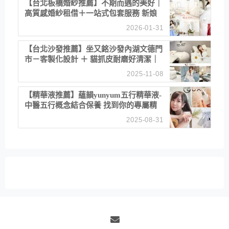
【台北板橋婚紗推薦】不期而遇的美好｜
高質感婚紗租借＋一站式包套服務 新娘
備婚省心首選！
2026-01-31
【台北沙發推薦】坐又銘沙發內湖文德門
市－客製化設計 ＋ 貓抓皮耐磨好清潔｜
直營直銷、價格透明 高CP值打造夢想
2025-11-08
居家風格
【精華液推薦】蘊韻yunyum五行精華液-
中醫五行概念結合保養 找到你的專屬精
華！ 水㊀土㊀就選「潤・賦精華」維持
2025-08-31
肌膚剛剛好的平衡
Email