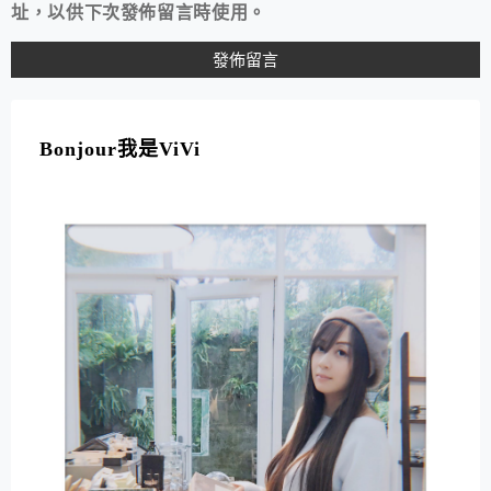
址，以供下次發佈留言時使用。
A
L
T
Bonjour我是ViVi
E
R
N
A
T
I
V
E
: