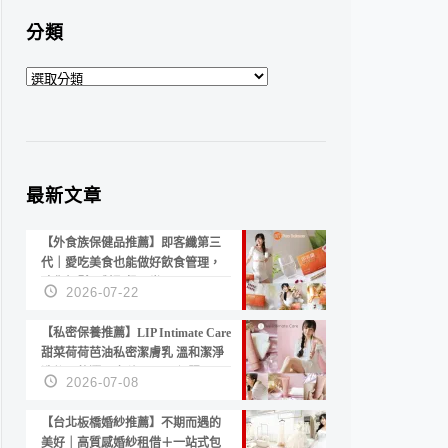
分類
分
類
最新文章
【外食族保健品推薦】即客纖第三
代｜愛吃美食也能做好飲食管理，
陪你輕鬆面對聚餐日常！
2026-07-22
【私密保養推薦】LIP Intimate Care
甜菜荷荷芭油私密潔膚乳 溫和潔淨
洗後不乾澀 不起泡反而更舒服！
2026-07-08
【台北板橋婚紗推薦】不期而遇的
美好｜高質感婚紗租借＋一站式包