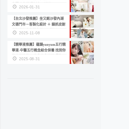
套服務 新娘備婚省心首選！
2026-01-31
【台北沙發推薦】坐又銘沙發內湖
文德門市－客製化設計 ＋ 貓抓皮耐
磨好清潔｜直營直銷、價格透明
2025-11-08
高CP值打造夢想居家風格
【精華液推薦】蘊韻yunyum五行精
華液-中醫五行概念結合保養 找到你
的專屬精華！ 水㊀土㊀就選「潤・
2025-08-31
賦精華」維持肌膚剛剛好的平衡