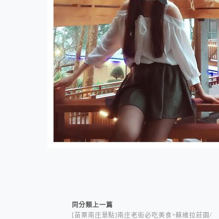
相連文章
同分類上一篇
[苗栗南庄景點]南庄老街必吃美食+蘇維拉莊園/