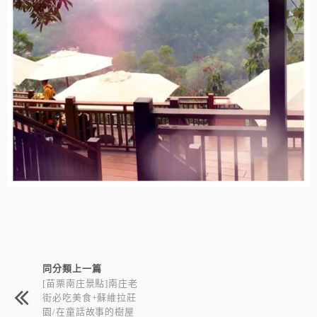
相連文章
同分類上一篇
[苗栗南庄景點]南庄老
街必吃美食+蘇維拉莊
園/在童話故事的樹屋