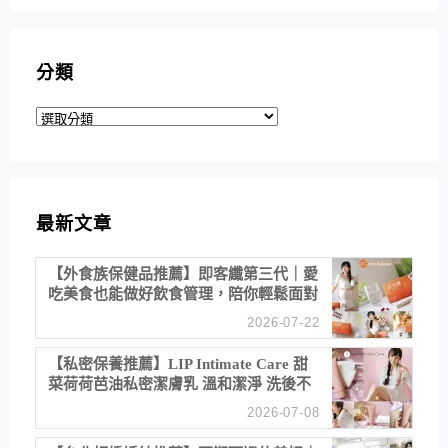
分類
分
類
最新文章
【外食族保健品推薦】即客纖第三代｜愛
吃美食也能做好飲食管理，陪你輕鬆面對
聚餐日常！
2026-07-22
【私密保養推薦】LIP Intimate Care 甜
菜荷荷芭油私密潔膚乳 溫和潔淨 洗後不
乾澀 不起泡反而更舒服！
2026-07-08