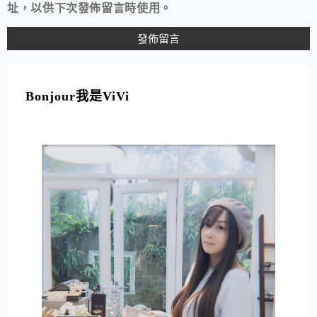
址，以供下次發佈留言時使用。
A
L
T
Bonjour我是ViVi
E
R
N
A
T
I
V
E
: