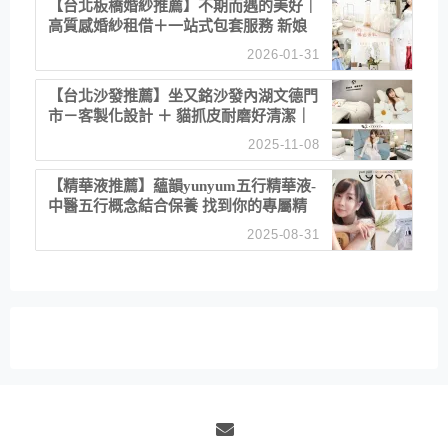
【台北板橋婚紗推薦】不期而遇的美好｜
高質感婚紗租借＋一站式包套服務 新娘
備婚省心首選！
2026-01-31
【台北沙發推薦】坐又銘沙發內湖文德門
市－客製化設計 ＋ 貓抓皮耐磨好清潔｜
直營直銷、價格透明 高CP值打造夢想
2025-11-08
居家風格
【精華液推薦】蘊韻yunyum五行精華液-
中醫五行概念結合保養 找到你的專屬精
華！ 水㊀土㊀就選「潤・賦精華」維持
2025-08-31
肌膚剛剛好的平衡
Email