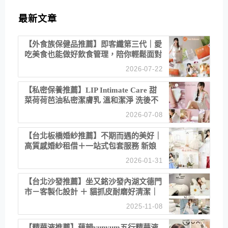
最新文章
【外食族保健品推薦】即客纖第三代｜愛
吃美食也能做好飲食管理，陪你輕鬆面對
聚餐日常！
2026-07-22
【私密保養推薦】LIP Intimate Care 甜
菜荷荷芭油私密潔膚乳 溫和潔淨 洗後不
乾澀 不起泡反而更舒服！
2026-07-08
【台北板橋婚紗推薦】不期而遇的美好｜
高質感婚紗租借＋一站式包套服務 新娘
備婚省心首選！
2026-01-31
【台北沙發推薦】坐又銘沙發內湖文德門
市－客製化設計 ＋ 貓抓皮耐磨好清潔｜
直營直銷、價格透明 高CP值打造夢想
2025-11-08
居家風格
【精華液推薦】蘊韻yunyum五行精華液-