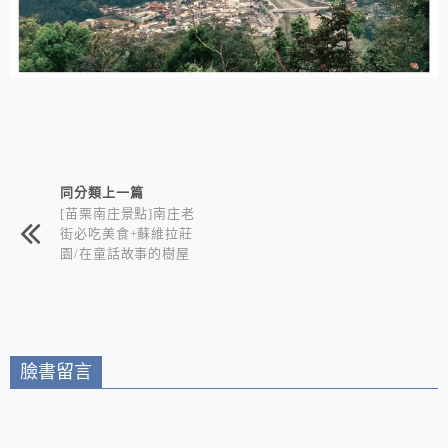
相連文章
同分類上一篇
[苗栗南庄景點]南庄老
街必吃美食+蘇維拉莊
園/在童話故事的樹屋
中欣賞山城風光/苗栗
南庄一日遊推薦
臉書留言