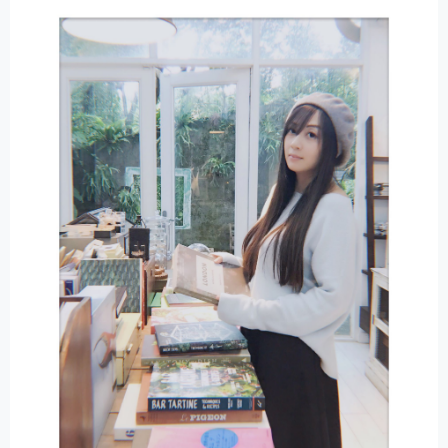
N
A
T
I
V
E
: