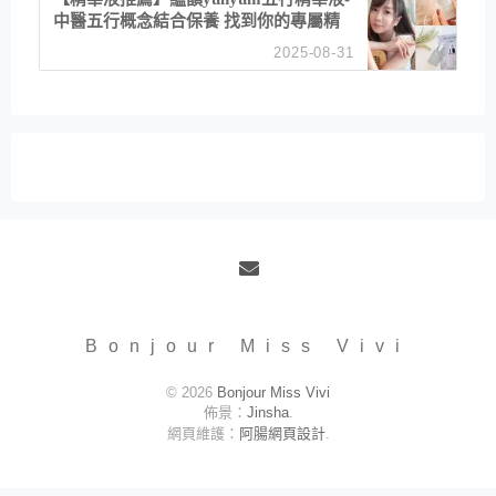
中醫五行概念結合保養 找到你的專屬精
華！ 水㊀土㊀就選「潤・賦精華」維持
2025-08-31
肌膚剛剛好的平衡
Email
Bonjour Miss Vivi
© 2026
Bonjour Miss Vivi
佈景：
Jinsha
.
網頁維護：
阿腸網頁設計
.