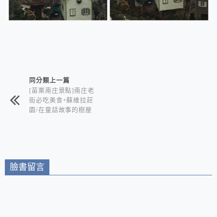
相連文章
同分類上一篇
[苗栗南庄景點]南庄老
街必吃美食+蘇維拉莊
園/在童話故事的樹屋
中欣賞山城風光/苗栗
南庄一日遊推薦
臉書留言