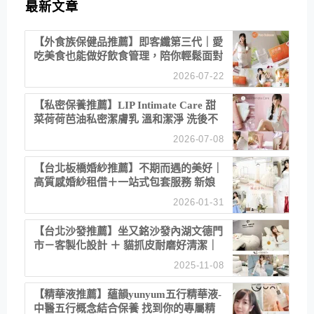
最新文章
【外食族保健品推薦】即客纖第三代｜愛
吃美食也能做好飲食管理，陪你輕鬆面對
聚餐日常！
2026-07-22
【私密保養推薦】LIP Intimate Care 甜
菜荷荷芭油私密潔膚乳 溫和潔淨 洗後不
乾澀 不起泡反而更舒服！
2026-07-08
【台北板橋婚紗推薦】不期而遇的美好｜
高質感婚紗租借＋一站式包套服務 新娘
備婚省心首選！
2026-01-31
【台北沙發推薦】坐又銘沙發內湖文德門
市－客製化設計 ＋ 貓抓皮耐磨好清潔｜
直營直銷、價格透明 高CP值打造夢想
2025-11-08
居家風格
【精華液推薦】蘊韻yunyum五行精華液-
中醫五行概念結合保養 找到你的專屬精