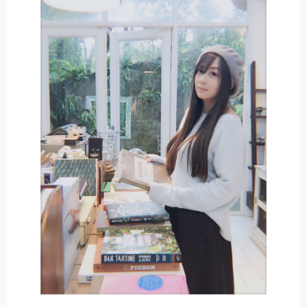
A
T
I
V
E
: