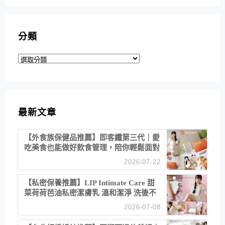
分類
分
類
最新文章
【外食族保健品推薦】即客纖第三代｜愛
吃美食也能做好飲食管理，陪你輕鬆面對
聚餐日常！
2026-07-22
【私密保養推薦】LIP Intimate Care 甜
菜荷荷芭油私密潔膚乳 溫和潔淨 洗後不
乾澀 不起泡反而更舒服！
2026-07-08