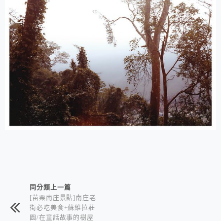
相連文章
同分類上一篇
[苗栗南庄景點]南庄老
街必吃美食+蘇維拉莊
園/在童話故事的樹屋