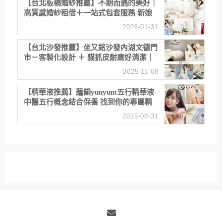
【台北板橋婚紗推薦】不期而遇的美好｜
高質感婚紗租借＋一站式包套服務 新娘
備婚省心首選！
2026-01-31
【台北沙發推薦】坐又銘沙發內湖文德門
市－客製化設計 ＋ 貓抓皮耐磨好清潔｜
直營直銷、價格透明 高CP值打造夢想
2025-11-08
居家風格
【精華液推薦】蘊韻yunyum五行精華液-
中醫五行概念結合保養 找到你的專屬精
華！ 水㊀土㊀就選「潤・賦精華」維持
2025-08-31
肌膚剛剛好的平衡
Email