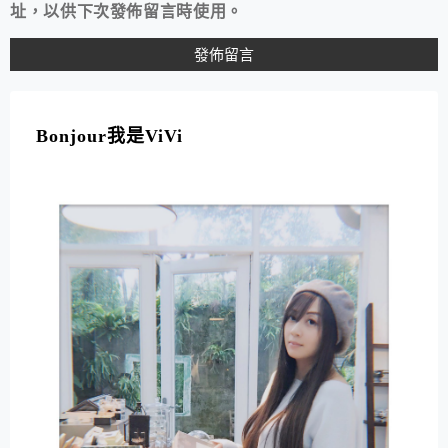
址，以供下次發佈留言時使用。
A
L
T
Bonjour我是ViVi
E
R
N
A
T
I
V
E
: