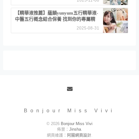
2025-11-08
居家風格
【精華液推薦】蘊韻yunyum五行精華液-
中醫五行概念結合保養 找到你的專屬精
華！ 水㊀土㊀就選「潤・賦精華」維持
2025-08-31
肌膚剛剛好的平衡
Email
Bonjour Miss Vivi
© 2026
Bonjour Miss Vivi
佈景：
Jinsha
.
網頁維護：
阿腸網頁設計
.