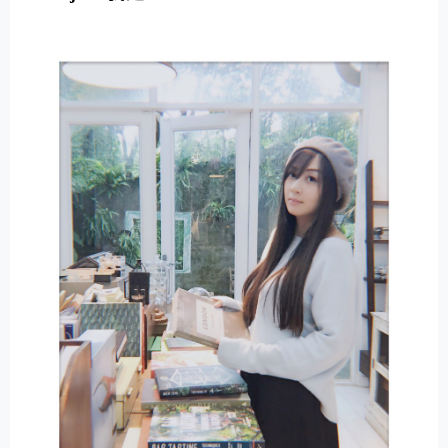
E
R
N
A
T
I
V
E
: