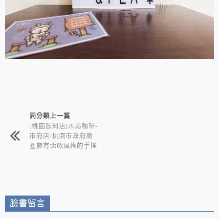
相連文章
同分類上一篇
[桃園飲料店]木昂咖啡-
市府店/桃園市政府商
圈擁有北歐風格的手搖
飲料店/天然茶葉+新鮮
牛奶+自敖蔗糖/給你最
天然的甜味
臉書留言