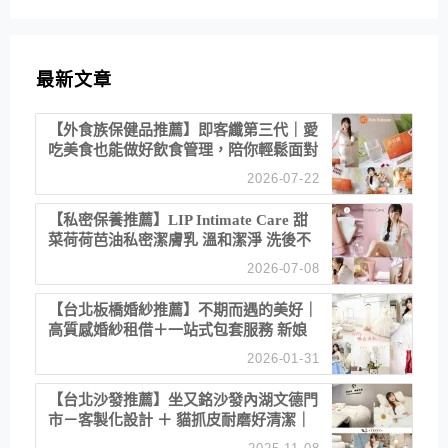
最新文章
【外食族保健品推薦】即客纖第三代｜愛
吃美食也能做好飲食管理，陪你輕鬆面對
聚餐日常！
2026-07-22
【私密保養推薦】LIP Intimate Care 甜
菜荷荷芭油私密潔膚乳 溫和潔淨 洗後不
乾澀 不起泡反而更舒服！
2026-07-08
【台北板橋婚紗推薦】不期而遇的美好｜
高質感婚紗租借＋一站式包套服務 新娘
備婚省心首選！
2026-01-31
【台北沙發推薦】坐又銘沙發內湖文德門
市－客製化設計 ＋ 貓抓皮耐磨好清潔｜
直營直銷、價格透明 高CP值打造夢想