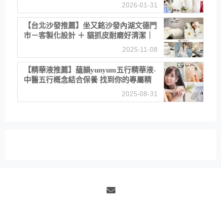
備婚省心首選！
2026-01-31
【台北沙發推薦】坐又銘沙發內湖文德門
市－客製化設計 ＋ 貓抓皮耐磨好清潔｜
直營直銷、價格透明 高CP值打造夢想
2025-11-08
居家風格
【精華液推薦】蘊韻yunyum五行精華液-
中醫五行概念結合保養 找到你的專屬精
華！ 水㊀土㊀就選「潤・賦精華」維持
2025-08-31
肌膚剛剛好的平衡
Email