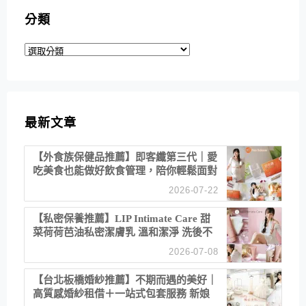
分類
分
類
最新文章
【外食族保健品推薦】即客纖第三代｜愛
吃美食也能做好飲食管理，陪你輕鬆面對
聚餐日常！
2026-07-22
【私密保養推薦】LIP Intimate Care 甜
菜荷荷芭油私密潔膚乳 溫和潔淨 洗後不
乾澀 不起泡反而更舒服！
2026-07-08
【台北板橋婚紗推薦】不期而遇的美好｜
高質感婚紗租借＋一站式包套服務 新娘