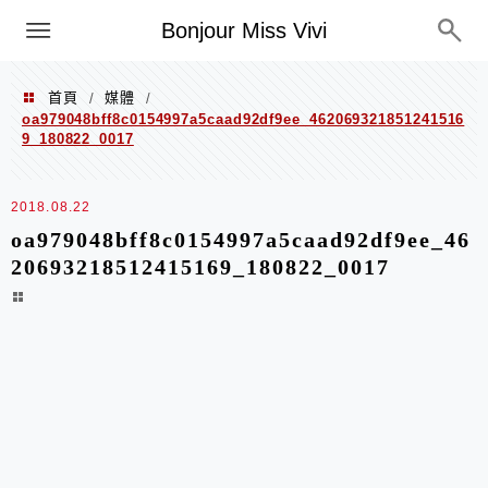
選單
Bonjour Miss Vivi
首頁
媒體
/
/
oa979048bff8c0154997a5caad92df9ee_462069321851241516
9_180822_0017
2018.08.22
oa979048bff8c0154997a5caad92df9ee_46
20693218512415169_180822_0017