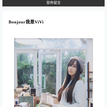
A
L
T
Bonjour我是ViVi
E
R
N
A
T
I
V
E
: