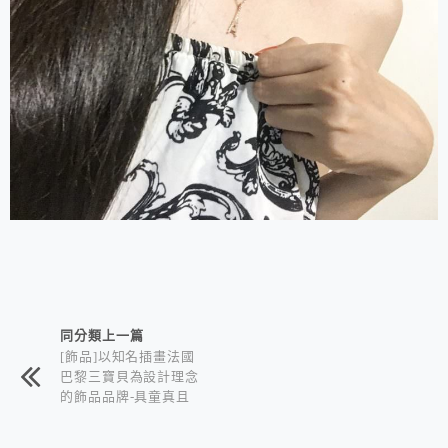
相連文章
同分類上一篇
[飾品]以知名插畫法國
巴黎三寶貝為設計理念
的飾品品牌-具童真且
時尚的飾品-Les Tripl
és Jewelry