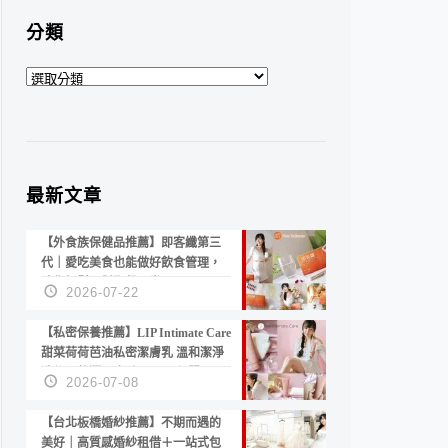
分類
分
類
最新文章
【外食族保健品推薦】即客纖第三
代｜愛吃美食也能做好飲食管理，
陪你輕鬆面對聚餐日常！
2026-07-22
【私密保養推薦】LIP Intimate Care
甜菜荷荷芭油私密潔膚乳 溫和潔淨
洗後不乾澀 不起泡反而更舒服！
2026-07-08
【台北板橋婚紗推薦】不期而遇的
美好｜高質感婚紗租借＋一站式包