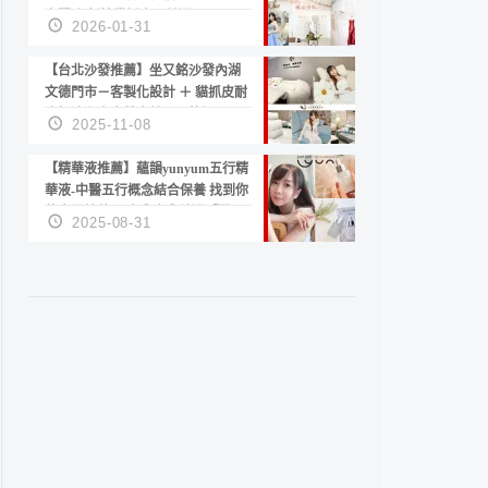
套服務 新娘備婚省心首選！
2026-01-31
【台北沙發推薦】坐又銘沙發內湖
文德門市－客製化設計 ＋ 貓抓皮耐
磨好清潔｜直營直銷、價格透明
2025-11-08
高CP值打造夢想居家風格
【精華液推薦】蘊韻yunyum五行精
華液-中醫五行概念結合保養 找到你
的專屬精華！ 水㊀土㊀就選「潤・
2025-08-31
賦精華」維持肌膚剛剛好的平衡