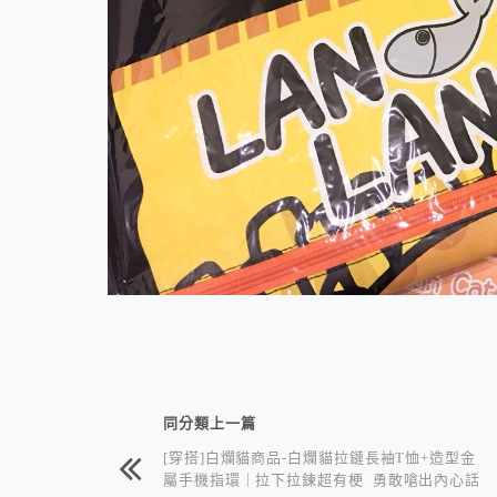
相連文章
同分類上一篇
[穿搭]白爛貓商品-白爛貓拉鏈長袖T恤+造型金
屬手機指環｜拉下拉鍊超有梗 勇敢嗆出內心話