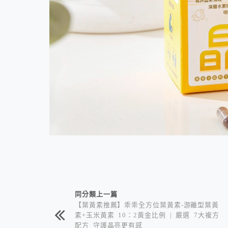
相連文章
同分類上一篇
【葉黃素推薦】乖乖全方位葉黃素-游離型葉黃
素+玉米黃素 10：2黃金比例 | 嚴選 7大複方
配方 守護晶亮更有感