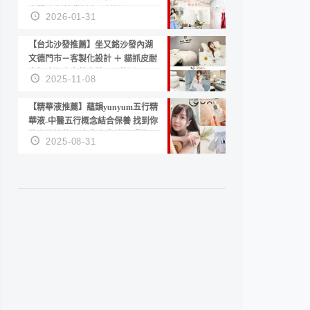
套服務 新娘備婚省心首選！
2026-01-31
【台北沙發推薦】坐又銘沙發內湖
文德門市－客製化設計 ＋ 貓抓皮耐
磨好清潔｜直營直銷、價格透明
2025-11-08
高CP值打造夢想居家風格
【精華液推薦】蘊韻yunyum五行精
華液-中醫五行概念結合保養 找到你
的專屬精華！ 水㊀土㊀就選「潤・
2025-08-31
賦精華」維持肌膚剛剛好的平衡