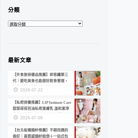
分類
分
類
最新文章
【外食族保健品推薦】即客纖第三
代｜愛吃美食也能做好飲食管理，
陪你輕鬆面對聚餐日常！
2026-07-22
【私密保養推薦】LIP Intimate Care
甜菜荷荷芭油私密潔膚乳 溫和潔淨
洗後不乾澀 不起泡反而更舒服！
2026-07-08
【台北板橋婚紗推薦】不期而遇的
美好｜高質感婚紗租借＋一站式包