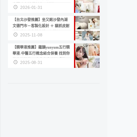
套服務 新娘備婚省心首選！
2026-01-31
【台北沙發推薦】坐又銘沙發內湖
文德門市－客製化設計 ＋ 貓抓皮耐
磨好清潔｜直營直銷、價格透明
2025-11-08
高CP值打造夢想居家風格
【精華液推薦】蘊韻yunyum五行精
華液-中醫五行概念結合保養 找到你
的專屬精華！ 水㊀土㊀就選「潤・
2025-08-31
賦精華」維持肌膚剛剛好的平衡