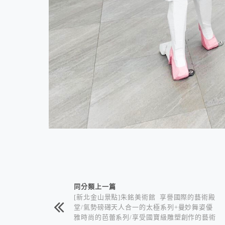
相連文章
同分類上一篇
[新北金山景點]朱銘美術館 享譽國際的藝術殿
堂/氣勢磅礡天人合一的太極系列+曼妙舞姿優
雅時尚的芭蕾系列/享受國寶級雕塑創作的藝術