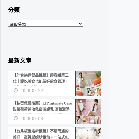
分類
分
類
最新文章
【外食族保健品推薦】即客纖第三
代｜愛吃美食也能做好飲食管理，
陪你輕鬆面對聚餐日常！
2026-07-22
【私密保養推薦】LIP Intimate Care
甜菜荷荷芭油私密潔膚乳 溫和潔淨
洗後不乾澀 不起泡反而更舒服！
2026-07-08
【台北板橋婚紗推薦】不期而遇的
美好｜高質感婚紗租借＋一站式包