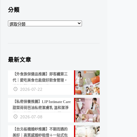
分類
分
類
最新文章
【外食族保健品推薦】即客纖第三
代｜愛吃美食也能做好飲食管理，
陪你輕鬆面對聚餐日常！
2026-07-22
【私密保養推薦】LIP Intimate Care
甜菜荷荷芭油私密潔膚乳 溫和潔淨
洗後不乾澀 不起泡反而更舒服！
2026-07-08
【台北板橋婚紗推薦】不期而遇的
美好｜高質感婚紗租借＋一站式包