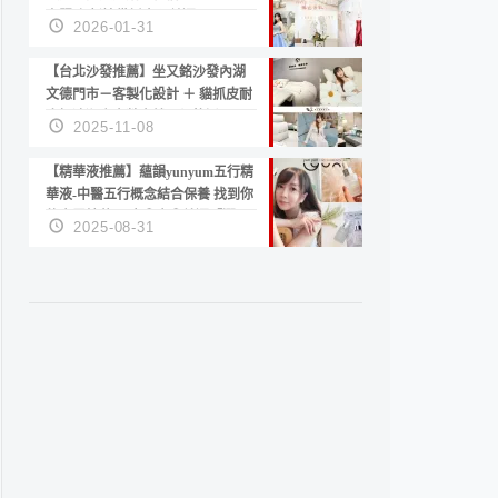
套服務 新娘備婚省心首選！
2026-01-31
【台北沙發推薦】坐又銘沙發內湖
文德門市－客製化設計 ＋ 貓抓皮耐
磨好清潔｜直營直銷、價格透明
2025-11-08
高CP值打造夢想居家風格
【精華液推薦】蘊韻yunyum五行精
華液-中醫五行概念結合保養 找到你
的專屬精華！ 水㊀土㊀就選「潤・
2025-08-31
賦精華」維持肌膚剛剛好的平衡