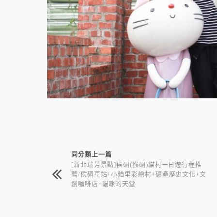
相連文章
同分類上一篇
[新北瑞芳景點]侯硐(猴硐)貓村一日遊行程推
薦/侯硐車站+小貓里彩繪村+礦產歷史文化+文
創咖啡店+貓咪的天堂