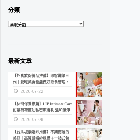
分類
分
類
最新文章
【外食族保健品推薦】即客纖第三
代｜愛吃美食也能做好飲食管理，
陪你輕鬆面對聚餐日常！
2026-07-22
【私密保養推薦】LIP Intimate Care
甜菜荷荷芭油私密潔膚乳 溫和潔淨
洗後不乾澀 不起泡反而更舒服！
2026-07-08
【台北板橋婚紗推薦】不期而遇的
美好｜高質感婚紗租借＋一站式包