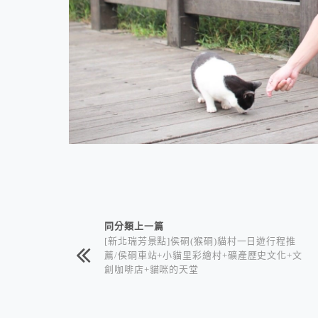
相連文章
同分類上一篇
[新北瑞芳景點]侯硐(猴硐)貓村一日遊行程推
薦/侯硐車站+小貓里彩繪村+礦產歷史文化+文
創咖啡店+貓咪的天堂