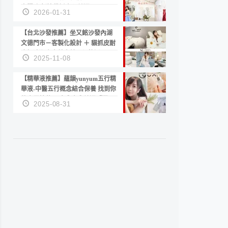
套服務 新娘備婚省心首選！
2026-01-31
【台北沙發推薦】坐又銘沙發內湖
文德門市－客製化設計 ＋ 貓抓皮耐
磨好清潔｜直營直銷、價格透明
2025-11-08
高CP值打造夢想居家風格
【精華液推薦】蘊韻yunyum五行精
華液-中醫五行概念結合保養 找到你
的專屬精華！ 水㊀土㊀就選「潤・
2025-08-31
賦精華」維持肌膚剛剛好的平衡