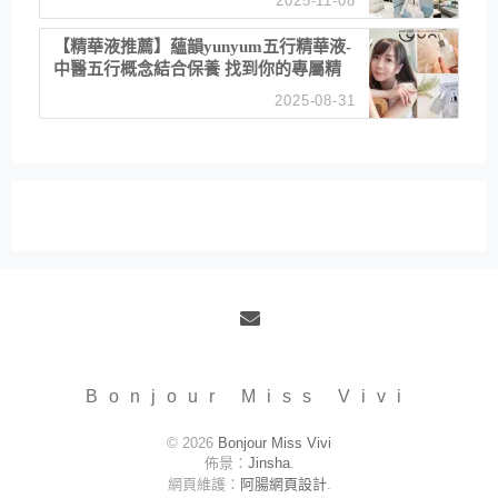
2025-11-08
居家風格
【精華液推薦】蘊韻yunyum五行精華液-
中醫五行概念結合保養 找到你的專屬精
華！ 水㊀土㊀就選「潤・賦精華」維持
2025-08-31
肌膚剛剛好的平衡
Email
Bonjour Miss Vivi
© 2026
Bonjour Miss Vivi
佈景：
Jinsha
.
網頁維護：
阿腸網頁設計
.