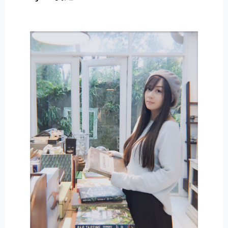
E
R
N
A
T
I
V
E
: