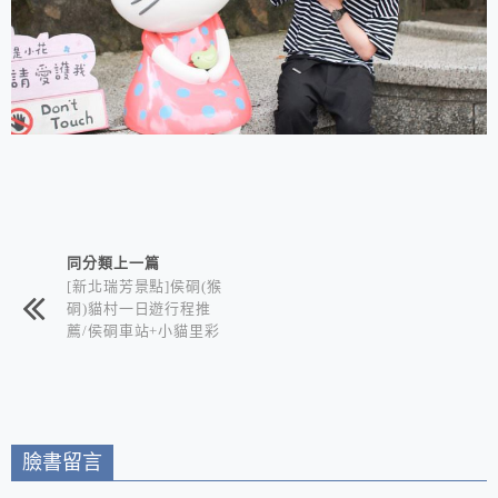
相連文章
同分類上一篇
[新北瑞芳景點]侯硐(猴
硐)貓村一日遊行程推
薦/侯硐車站+小貓里彩
繪村+礦產歷史文化+文
創咖啡店+貓咪的天堂
臉書留言