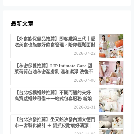
最新文章
【外食族保健品推薦】即客纖第三代｜愛
吃美食也能做好飲食管理，陪你輕鬆面對
聚餐日常！
2026-07-22
【私密保養推薦】LIP Intimate Care 甜
菜荷荷芭油私密潔膚乳 溫和潔淨 洗後不
乾澀 不起泡反而更舒服！
2026-07-08
【台北板橋婚紗推薦】不期而遇的美好｜
高質感婚紗租借＋一站式包套服務 新娘
備婚省心首選！
2026-01-31
【台北沙發推薦】坐又銘沙發內湖文德門
市－客製化設計 ＋ 貓抓皮耐磨好清潔｜
直營直銷、價格透明 高CP值打造夢想