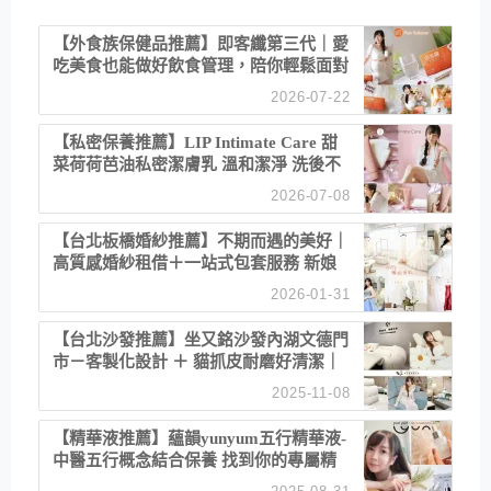
【外食族保健品推薦】即客纖第三代｜愛
吃美食也能做好飲食管理，陪你輕鬆面對
聚餐日常！
2026-07-22
【私密保養推薦】LIP Intimate Care 甜
菜荷荷芭油私密潔膚乳 溫和潔淨 洗後不
乾澀 不起泡反而更舒服！
2026-07-08
【台北板橋婚紗推薦】不期而遇的美好｜
高質感婚紗租借＋一站式包套服務 新娘
備婚省心首選！
2026-01-31
【台北沙發推薦】坐又銘沙發內湖文德門
市－客製化設計 ＋ 貓抓皮耐磨好清潔｜
直營直銷、價格透明 高CP值打造夢想
2025-11-08
居家風格
【精華液推薦】蘊韻yunyum五行精華液-
中醫五行概念結合保養 找到你的專屬精
華！ 水㊀土㊀就選「潤・賦精華」維持