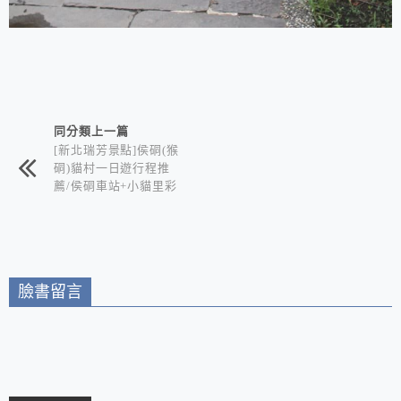
相連文章
同分類上一篇
[新北瑞芳景點]侯硐(猴
硐)貓村一日遊行程推
薦/侯硐車站+小貓里彩
繪村+礦產歷史文化+文
創咖啡店+貓咪的天堂
臉書留言