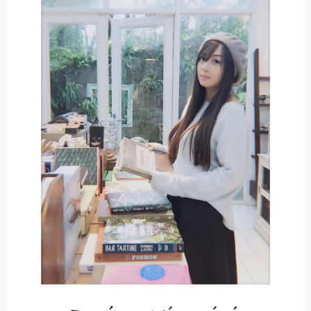
T
I
V
E
: