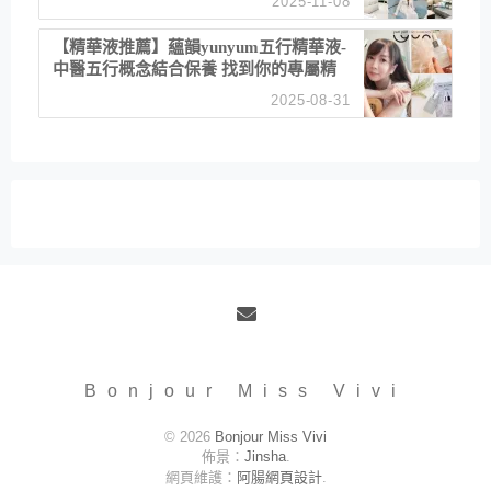
2025-11-08
居家風格
【精華液推薦】蘊韻yunyum五行精華液-
中醫五行概念結合保養 找到你的專屬精
華！ 水㊀土㊀就選「潤・賦精華」維持
2025-08-31
肌膚剛剛好的平衡
Email
Bonjour Miss Vivi
© 2026
Bonjour Miss Vivi
佈景：
Jinsha
.
網頁維護：
阿腸網頁設計
.