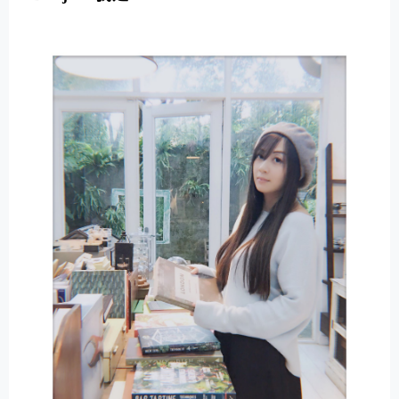
E
R
N
A
T
I
V
E
: