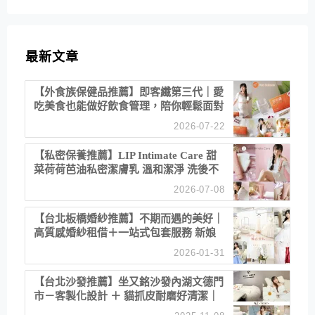
最新文章
【外食族保健品推薦】即客纖第三代｜愛
吃美食也能做好飲食管理，陪你輕鬆面對
聚餐日常！
2026-07-22
【私密保養推薦】LIP Intimate Care 甜
菜荷荷芭油私密潔膚乳 溫和潔淨 洗後不
乾澀 不起泡反而更舒服！
2026-07-08
【台北板橋婚紗推薦】不期而遇的美好｜
高質感婚紗租借＋一站式包套服務 新娘
備婚省心首選！
2026-01-31
【台北沙發推薦】坐又銘沙發內湖文德門
市－客製化設計 ＋ 貓抓皮耐磨好清潔｜
直營直銷、價格透明 高CP值打造夢想