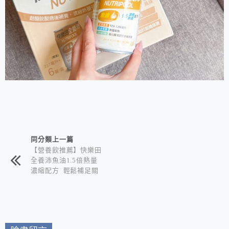
相連文章
同分類上一篇
【營養飲推薦】快樂田
全養沛魚油1.5倍熱量
濃縮配方 輕鬆補足關
鍵營養素 | 榮獲iTQi
風味絕佳獎 杏仁風味
溫潤順口 挑戰市售最
好喝！