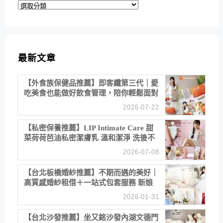
分
類
最新文章
【外食族保健品推薦】即客纖第三代｜愛
吃美食也能做好飲食管理，陪你輕鬆面對
聚餐日常！
2026-07-22
【私密保養推薦】LIP Intimate Care 甜
菜荷荷芭油私密潔膚乳 溫和潔淨 洗後不
乾澀 不起泡反而更舒服！
2026-07-08
【台北板橋婚紗推薦】不期而遇的美好｜
高質感婚紗租借＋一站式包套服務 新娘
備婚省心首選！
2026-01-31
【台北沙發推薦】坐又銘沙發內湖文德門