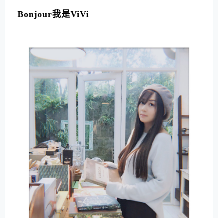
L
T
Bonjour我是ViVi
E
R
N
A
T
I
V
E
: