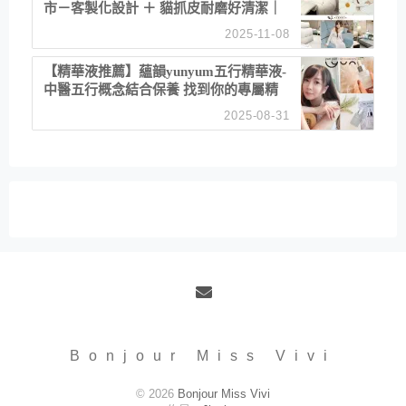
市－客製化設計 ＋ 貓抓皮耐磨好清潔｜
直營直銷、價格透明 高CP值打造夢想
2025-11-08
居家風格
【精華液推薦】蘊韻yunyum五行精華液-
中醫五行概念結合保養 找到你的專屬精
華！ 水㊀土㊀就選「潤・賦精華」維持
2025-08-31
肌膚剛剛好的平衡
Email
Bonjour Miss Vivi
© 2026
Bonjour Miss Vivi