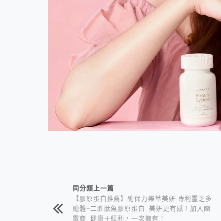
相連文章
同分類上一篇
【膠原蛋白推薦】醣保力樂萃美妍-專利靈芝多
醣體+二胜肽魚膠原蛋白 美妍更有感！加入團
電商 健康＋紅利，一次擁有！