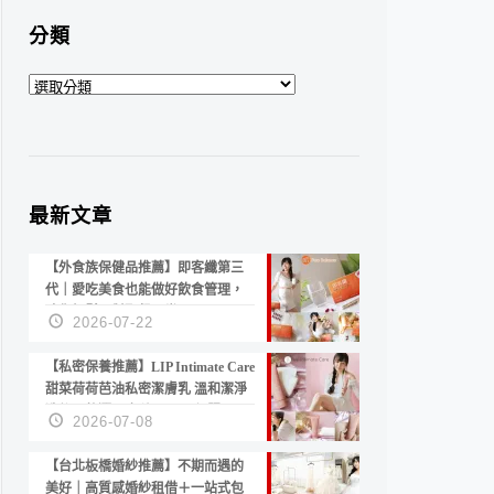
分類
分
類
最新文章
【外食族保健品推薦】即客纖第三
代｜愛吃美食也能做好飲食管理，
陪你輕鬆面對聚餐日常！
2026-07-22
【私密保養推薦】LIP Intimate Care
甜菜荷荷芭油私密潔膚乳 溫和潔淨
洗後不乾澀 不起泡反而更舒服！
2026-07-08
【台北板橋婚紗推薦】不期而遇的
美好｜高質感婚紗租借＋一站式包