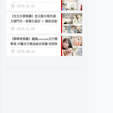
套服務 新娘備婚省心首選！
2026-01-31
【台北沙發推薦】坐又銘沙發內湖
文德門市－客製化設計 ＋ 貓抓皮耐
磨好清潔｜直營直銷、價格透明
2025-11-08
高CP值打造夢想居家風格
【精華液推薦】蘊韻yunyum五行精
華液-中醫五行概念結合保養 找到你
的專屬精華！ 水㊀土㊀就選「潤・
2025-08-31
賦精華」維持肌膚剛剛好的平衡