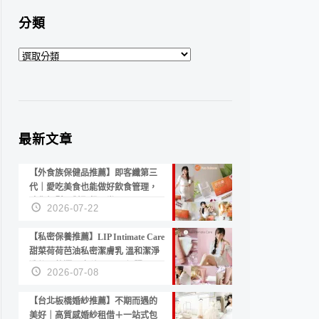
分類
分
類
最新文章
【外食族保健品推薦】即客纖第三
代｜愛吃美食也能做好飲食管理，
陪你輕鬆面對聚餐日常！
2026-07-22
【私密保養推薦】LIP Intimate Care
甜菜荷荷芭油私密潔膚乳 溫和潔淨
洗後不乾澀 不起泡反而更舒服！
2026-07-08
【台北板橋婚紗推薦】不期而遇的
美好｜高質感婚紗租借＋一站式包