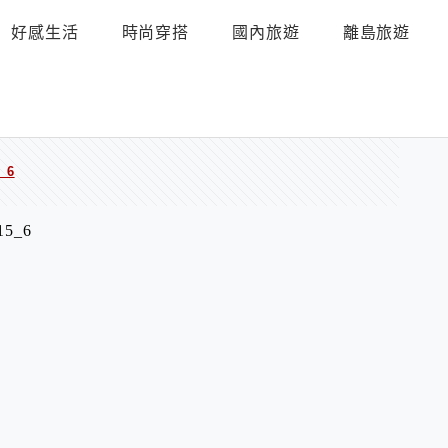
好感生活
時尚穿搭
國內旅遊
離島旅遊
_6
15_6