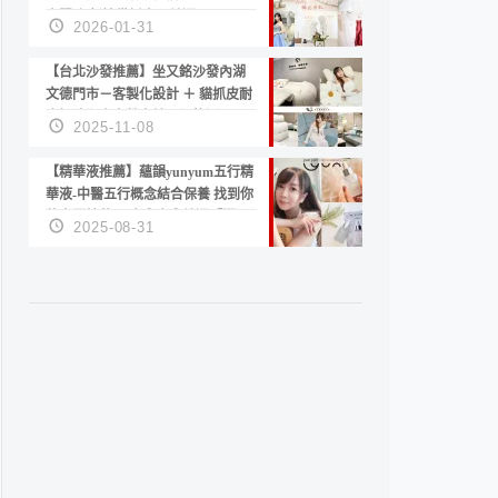
套服務 新娘備婚省心首選！
2026-01-31
【台北沙發推薦】坐又銘沙發內湖
文德門市－客製化設計 ＋ 貓抓皮耐
磨好清潔｜直營直銷、價格透明
2025-11-08
高CP值打造夢想居家風格
【精華液推薦】蘊韻yunyum五行精
華液-中醫五行概念結合保養 找到你
的專屬精華！ 水㊀土㊀就選「潤・
2025-08-31
賦精華」維持肌膚剛剛好的平衡