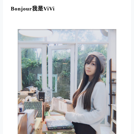
L
T
Bonjour我是ViVi
E
R
N
A
T
I
V
E
: