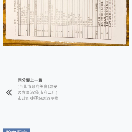
相連文章
同分類上一篇
[台北市政府美食]激安
の食事酒場(市府二店)
市政府捷運站居酒屋推
薦/平價日式料理+各式
酒類暢飲喝到飽/讓你
大口吃肉大口喝酒超過
癮