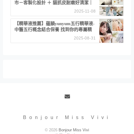
市－客製化設計 ＋ 貓抓皮耐磨好清潔｜
直營直銷、價格透明 高CP值打造夢想
2025-11-08
居家風格
【精華液推薦】蘊韻yunyum五行精華液-
中醫五行概念結合保養 找到你的專屬精
華！ 水㊀土㊀就選「潤・賦精華」維持
2025-08-31
肌膚剛剛好的平衡
Email
Bonjour Miss Vivi
© 2026
Bonjour Miss Vivi