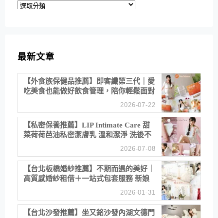
分
類
最新文章
【外食族保健品推薦】即客纖第三代｜愛
吃美食也能做好飲食管理，陪你輕鬆面對
聚餐日常！
2026-07-22
【私密保養推薦】LIP Intimate Care 甜
菜荷荷芭油私密潔膚乳 溫和潔淨 洗後不
乾澀 不起泡反而更舒服！
2026-07-08
【台北板橋婚紗推薦】不期而遇的美好｜
高質感婚紗租借＋一站式包套服務 新娘
備婚省心首選！
2026-01-31
【台北沙發推薦】坐又銘沙發內湖文德門