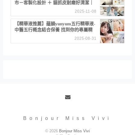
市－客製化設計 ＋ 貓抓皮耐磨好清潔｜
直營直銷、價格透明 高CP值打造夢想
2025-11-08
居家風格
【精華液推薦】蘊韻yunyum五行精華液-
中醫五行概念結合保養 找到你的專屬精
華！ 水㊀土㊀就選「潤・賦精華」維持
2025-08-31
肌膚剛剛好的平衡
Email
Bonjour Miss Vivi
© 2026
Bonjour Miss Vivi