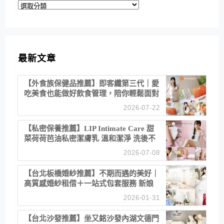
分
類
最新文章
【外食族保健品推薦】即客纖第三代｜愛
吃美食也能做好飲食管理，陪你輕鬆面對
聚餐日常！
2026-07-22
【私密保養推薦】LIP Intimate Care 甜
菜荷荷芭油私密潔膚乳 溫和潔淨 洗後不
乾澀 不起泡反而更舒服！
2026-07-08
【台北板橋婚紗推薦】不期而遇的美好｜
高質感婚紗租借＋一站式包套服務 新娘
備婚省心首選！
2026-01-31
【台北沙發推薦】坐又銘沙發內湖文德門