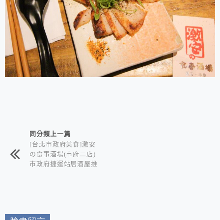
相連文章
同分類上一篇
[台北市政府美食]激安
の食事酒場(市府二店)
市政府捷運站居酒屋推
薦/平價日式料理+各式
酒類暢飲喝到飽/讓你
大口吃肉大口喝酒超過
癮