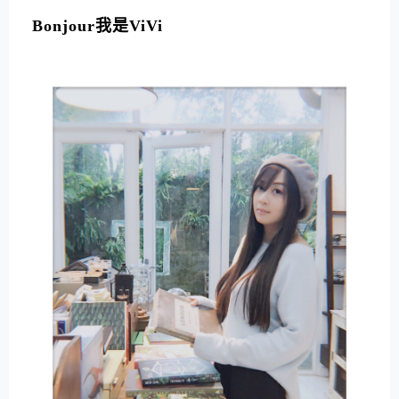
L
T
Bonjour我是ViVi
E
R
N
A
T
I
V
E
: