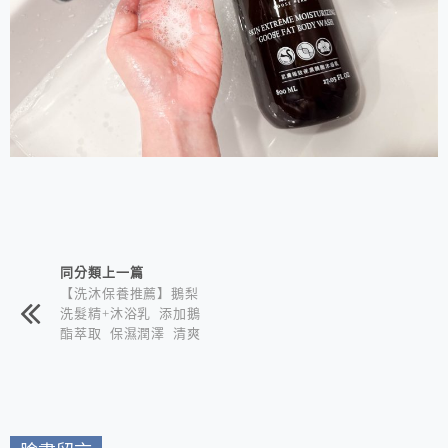
相連文章
同分類上一篇
【洗沐保養推薦】鵝梨
洗髮精+沐浴乳 添加鵝
酯萃取 保濕潤澤 清爽
潔淨 親民價格輕鬆享
受！