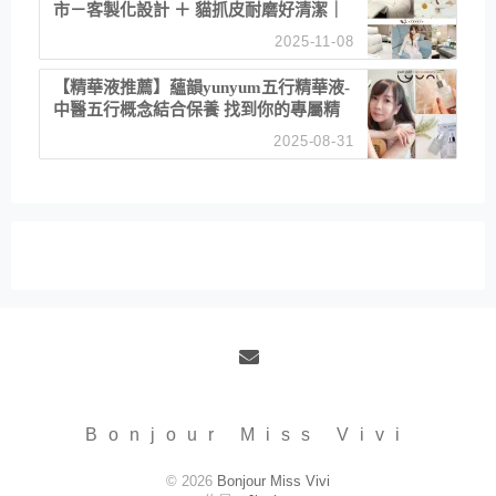
市－客製化設計 ＋ 貓抓皮耐磨好清潔｜
直營直銷、價格透明 高CP值打造夢想
2025-11-08
居家風格
【精華液推薦】蘊韻yunyum五行精華液-
中醫五行概念結合保養 找到你的專屬精
華！ 水㊀土㊀就選「潤・賦精華」維持
2025-08-31
肌膚剛剛好的平衡
Email
Bonjour Miss Vivi
© 2026
Bonjour Miss Vivi