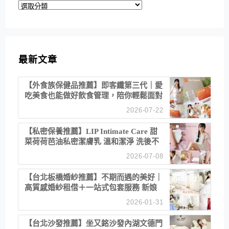
分
類
最新文章
【外食族保健品推薦】即客纖第三代｜愛
吃美食也能做好飲食管理，陪你輕鬆面對
聚餐日常！
2026-07-22
【私密保養推薦】LIP Intimate Care 甜
菜荷荷芭油私密潔膚乳 溫和潔淨 洗後不
乾澀 不起泡反而更舒服！
2026-07-08
【台北板橋婚紗推薦】不期而遇的美好｜
高質感婚紗租借＋一站式包套服務 新娘
備婚省心首選！
2026-01-31
【台北沙發推薦】坐又銘沙發內湖文德門