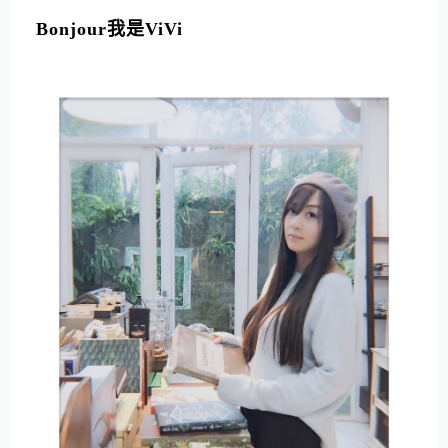
L
T
Bonjour我是ViVi
E
R
N
A
T
I
V
E
: