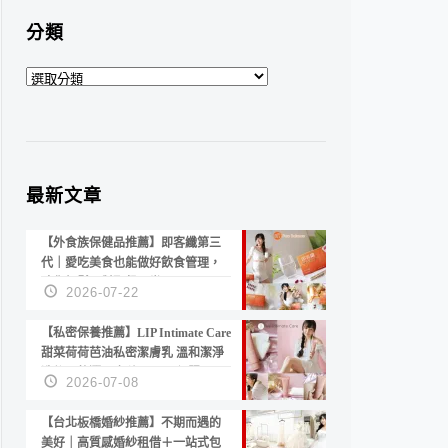
分類
分
類
最新文章
【外食族保健品推薦】即客纖第三
代｜愛吃美食也能做好飲食管理，
陪你輕鬆面對聚餐日常！
2026-07-22
【私密保養推薦】LIP Intimate Care
甜菜荷荷芭油私密潔膚乳 溫和潔淨
洗後不乾澀 不起泡反而更舒服！
2026-07-08
【台北板橋婚紗推薦】不期而遇的
美好｜高質感婚紗租借＋一站式包