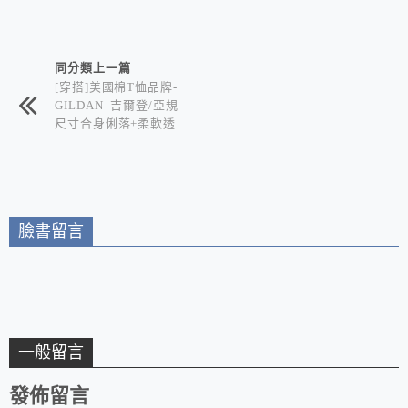
相連文章
同分類上一篇
[穿搭]美國棉T恤品牌-
GILDAN 吉爾登/亞規
尺寸合身俐落+柔軟透
氣親膚材質 教你穿出
不運動也要跟潮流的休
閒時尚
臉書留言
一般留言
發佈留言