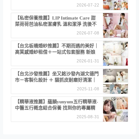
聚餐日常！
2026-07-22
【私密保養推薦】LIP Intimate Care 甜
菜荷荷芭油私密潔膚乳 溫和潔淨 洗後不
乾澀 不起泡反而更舒服！
2026-07-08
【台北板橋婚紗推薦】不期而遇的美好｜
高質感婚紗租借＋一站式包套服務 新娘
備婚省心首選！
2026-01-31
【台北沙發推薦】坐又銘沙發內湖文德門
市－客製化設計 ＋ 貓抓皮耐磨好清潔｜
直營直銷、價格透明 高CP值打造夢想
2025-11-08
居家風格
【精華液推薦】蘊韻yunyum五行精華液-
中醫五行概念結合保養 找到你的專屬精
華！ 水㊀土㊀就選「潤・賦精華」維持
2025-08-31
肌膚剛剛好的平衡