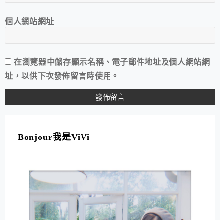
個人網站網址
在
瀏覽器
中儲存顯示名稱、電子郵件地址及個人網站網
址，以供下次發佈留言時使用。
A
L
T
Bonjour我是ViVi
E
R
N
A
T
I
V