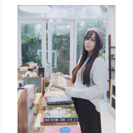
N
A
T
I
V
E
: