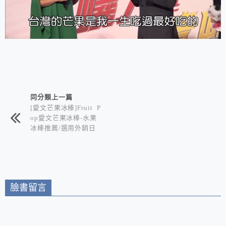
相連文章
同分類上一篇
[愛文芒果冰棒]Fruit P
op愛文芒果冰棒-水果
冰棒推薦/選用外銷日
本芒果甜度爆表 是兼
顧美味及健康的夏季消
暑聖品
臉書留言