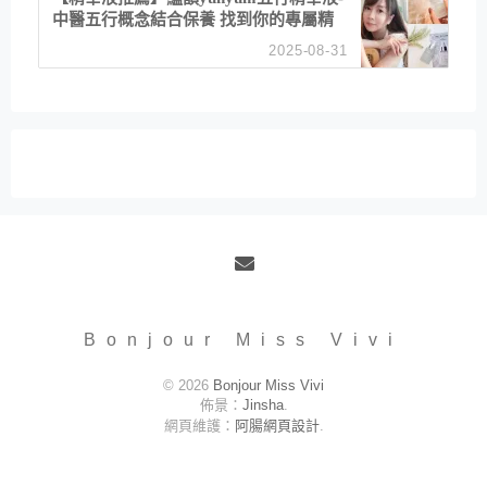
中醫五行概念結合保養 找到你的專屬精
華！ 水㊀土㊀就選「潤・賦精華」維持
2025-08-31
肌膚剛剛好的平衡
Email
Bonjour Miss Vivi
© 2026
Bonjour Miss Vivi
佈景：
Jinsha
.
網頁維護：
阿腸網頁設計
.