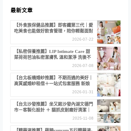
最新文章
【外食族保健品推薦】即客纖第三代｜愛
吃美食也能做好飲食管理，陪你輕鬆面對
聚餐日常！
2026-07-22
【私密保養推薦】LIP Intimate Care 甜
菜荷荷芭油私密潔膚乳 溫和潔淨 洗後不
乾澀 不起泡反而更舒服！
2026-07-08
【台北板橋婚紗推薦】不期而遇的美好｜
高質感婚紗租借＋一站式包套服務 新娘
備婚省心首選！
2026-01-31
【台北沙發推薦】坐又銘沙發內湖文德門
市－客製化設計 ＋ 貓抓皮耐磨好清潔｜
直營直銷、價格透明 高CP值打造夢想
2025-11-08
居家風格
【精華液推薦】蘊韻yunyum五行精華液-