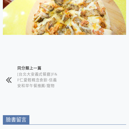
相連文章
同分類上一篇
[台北大安義式餐廳]F&
F仁愛輕概念食飲-信義
安和早午餐推薦/寵物
友善餐廳+天然清新小
秘境 照顧都市人營養
均衡的輕飲食餐廳
臉書留言