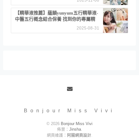
2025-11-08
居家風格
【精華液推薦】蘊韻yunyum五行精華液-
中醫五行概念結合保養 找到你的專屬精
華！ 水㊀土㊀就選「潤・賦精華」維持
2025-08-31
肌膚剛剛好的平衡
Email
Bonjour Miss Vivi
© 2026
Bonjour Miss Vivi
佈景：
Jinsha
.
網頁維護：
阿腸網頁設計
.