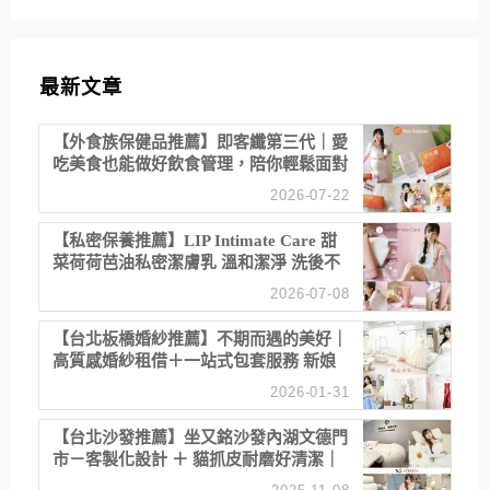
最新文章
【外食族保健品推薦】即客纖第三代｜愛
吃美食也能做好飲食管理，陪你輕鬆面對
聚餐日常！
2026-07-22
【私密保養推薦】LIP Intimate Care 甜
菜荷荷芭油私密潔膚乳 溫和潔淨 洗後不
乾澀 不起泡反而更舒服！
2026-07-08
【台北板橋婚紗推薦】不期而遇的美好｜
高質感婚紗租借＋一站式包套服務 新娘
備婚省心首選！
2026-01-31
【台北沙發推薦】坐又銘沙發內湖文德門
市－客製化設計 ＋ 貓抓皮耐磨好清潔｜
直營直銷、價格透明 高CP值打造夢想