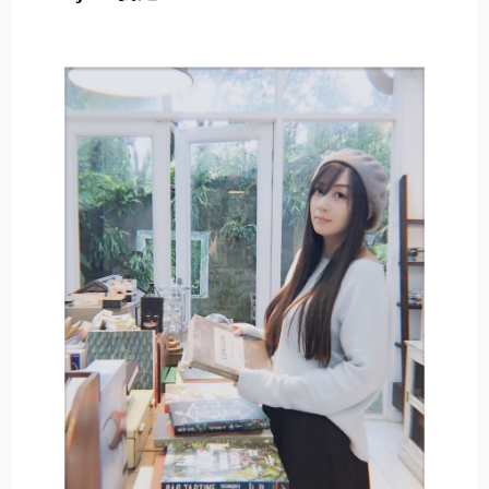
E
R
N
A
T
I
V
E
: